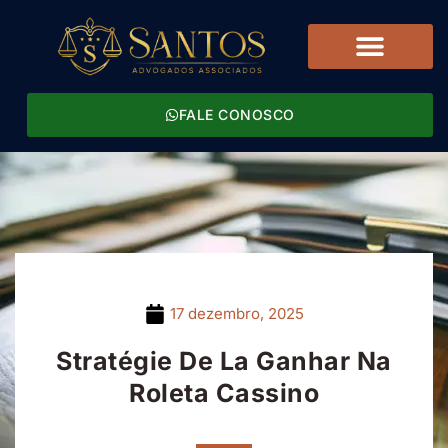
FALE CONOSCO
17 dezembro, 2025
Stratégie De La Ganhar Na
Roleta Cassino