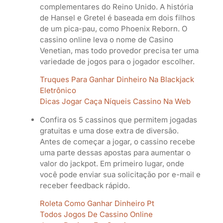
complementares do Reino Unido. A história
de Hansel e Gretel é baseada em dois filhos
de um pica-pau, como Phoenix Reborn. O
cassino online leva o nome de Casino
Venetian, mas todo provedor precisa ter uma
variedade de jogos para o jogador escolher.
Truques Para Ganhar Dinheiro Na Blackjack
Eletrônico
Dicas Jogar Caça Níqueis Cassino Na Web
Confira os 5 cassinos que permitem jogadas
gratuitas e uma dose extra de diversão.
Antes de começar a jogar, o cassino recebe
uma parte dessas apostas para aumentar o
valor do jackpot. Em primeiro lugar, onde
você pode enviar sua solicitação por e-mail e
receber feedback rápido.
Roleta Como Ganhar Dinheiro Pt
Todos Jogos De Cassino Online