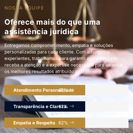
Oferece mais do que uma
assistência jurídica
Entregamos comprometimento, empatia e soluções
personalizadas para cada cliente. Com advogados
experientes, trabalhamos para garantir que cada caso
receba a atenção e a expertise necessária para alcançar
os melhores resultados atribuído de:
Atendimento Personalizado
87
%
Transparência e Clareza
87
%
Empatia e Respeito
87
%