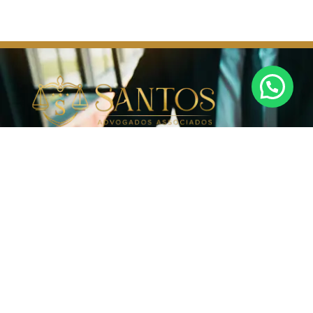
Oferece soluções jurídicas de alta qualidade,
pautadas pela ética e pelo compromisso com
cada cliente. Tratamos cada caso com a devida
atenção e dedicação, assegurando que o cliente
receba o suporte necessário
Nossos Serviços
Direito do Trabalho