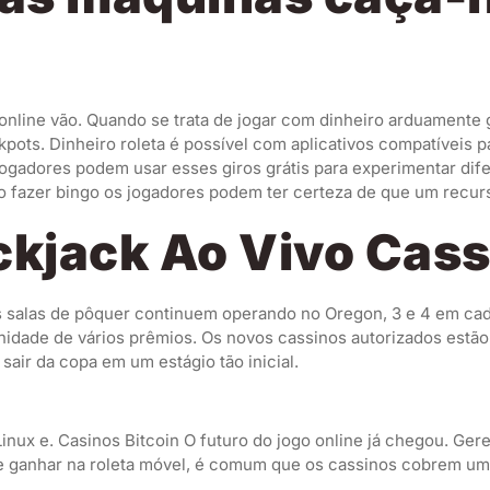
l
nline vão. Quando se trata de jogar com dinheiro arduamente 
ots. Dinheiro roleta é possível com aplicativos compatíveis p
ogadores podem usar esses giros grátis para experimentar dif
fazer bingo os jogadores podem ter certeza de que um recurso
kjack Ao Vivo Cass
 as salas de pôquer continuem operando no Oregon, 3 e 4 em ca
nidade de vários prêmios. Os novos cassinos autorizados estão
sair da copa em um estágio tão inicial.
Linux e. Casinos Bitcoin O futuro do jogo online já chegou. Ge
 ganhar na roleta móvel, é comum que os cassinos cobrem um