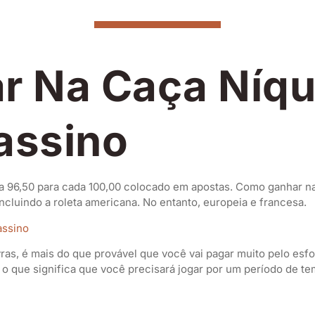
 Na Caça Níqu
assino
a 96,50 para cada 100,00 colocado em apostas. Como ganhar na
incluindo a roleta americana. No entanto, europeia e francesa.
assino
vras, é mais do que provável que você vai pagar muito pelo esf
, o que significa que você precisará jogar por um período de 