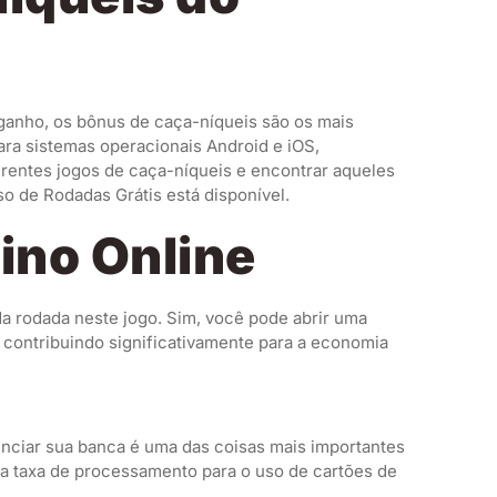
ganho, os bônus de caça-níqueis são os mais
ara sistemas operacionais Android e iOS,
erentes jogos de caça-níqueis e encontrar aqueles
 de Rodadas Grátis está disponível.
ino Online
da rodada neste jogo. Sim, você pode abrir uma
 contribuindo significativamente para a economia
renciar sua banca é uma das coisas mais importantes
a taxa de processamento para o uso de cartões de