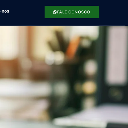
-nos
FALE CONOSCO