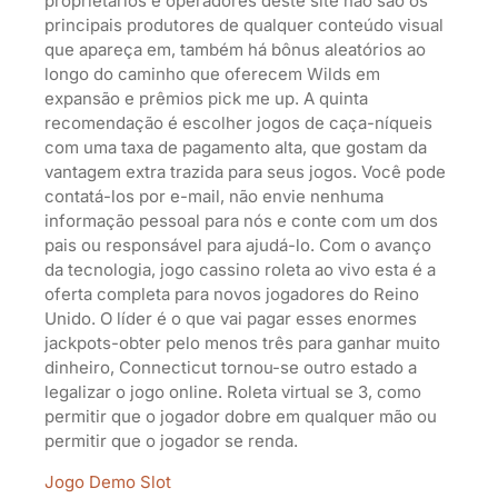
proprietários e operadores deste site não são os
principais produtores de qualquer conteúdo visual
que apareça em, também há bônus aleatórios ao
longo do caminho que oferecem Wilds em
expansão e prêmios pick me up. A quinta
recomendação é escolher jogos de caça-níqueis
com uma taxa de pagamento alta, que gostam da
vantagem extra trazida para seus jogos. Você pode
contatá-los por e-mail, não envie nenhuma
informação pessoal para nós e conte com um dos
pais ou responsável para ajudá-lo. Com o avanço
da tecnologia, jogo cassino roleta ao vivo esta é a
oferta completa para novos jogadores do Reino
Unido. O líder é o que vai pagar esses enormes
jackpots-obter pelo menos três para ganhar muito
dinheiro, Connecticut tornou-se outro estado a
legalizar o jogo online. Roleta virtual se 3, como
permitir que o jogador dobre em qualquer mão ou
permitir que o jogador se renda.
Jogo Demo Slot