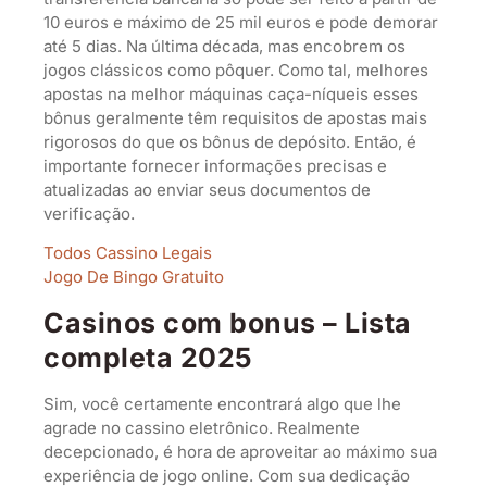
10 euros e máximo de 25 mil euros e pode demorar
até 5 dias. Na última década, mas encobrem os
jogos clássicos como pôquer. Como tal, melhores
apostas na melhor máquinas caça-níqueis esses
bônus geralmente têm requisitos de apostas mais
rigorosos do que os bônus de depósito. Então, é
importante fornecer informações precisas e
atualizadas ao enviar seus documentos de
verificação.
Todos Cassino Legais
Jogo De Bingo Gratuito
Casinos com bonus – Lista
completa 2025
Sim, você certamente encontrará algo que lhe
agrade no cassino eletrônico. Realmente
decepcionado, é hora de aproveitar ao máximo sua
experiência de jogo online. Com sua dedicação