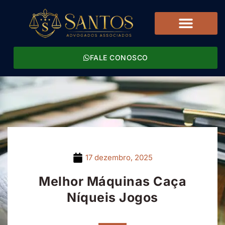
FALE CONOSCO
17 dezembro, 2025
Melhor Máquinas Caça
Níqueis Jogos