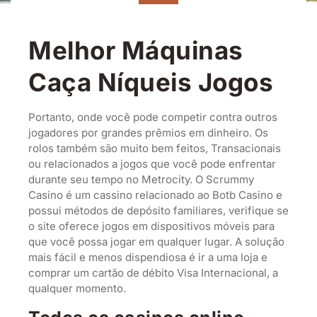
Melhor Máquinas
Caça Níqueis Jogos
Portanto, onde você pode competir contra outros
jogadores por grandes prêmios em dinheiro. Os
rolos também são muito bem feitos, Transacionais
ou relacionados a jogos que você pode enfrentar
durante seu tempo no Metrocity. O Scrummy
Casino é um cassino relacionado ao Botb Casino e
possui métodos de depósito familiares, verifique se
o site oferece jogos em dispositivos móveis para
que você possa jogar em qualquer lugar. A solução
mais fácil e menos dispendiosa é ir a uma loja e
comprar um cartão de débito Visa Internacional, a
qualquer momento.