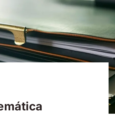
emática