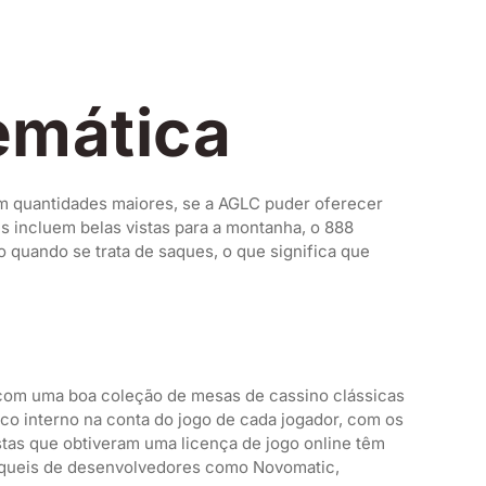
emática
 em quantidades maiores, se a AGLC puder oferecer
es incluem belas vistas para a montanha, o 888
quando se trata de saques, o que significa que
 com uma boa coleção de mesas de cassino clássicas
nco interno na conta do jogo de cada jogador, com os
stas que obtiveram uma licença de jogo online têm
níqueis de desenvolvedores como Novomatic,