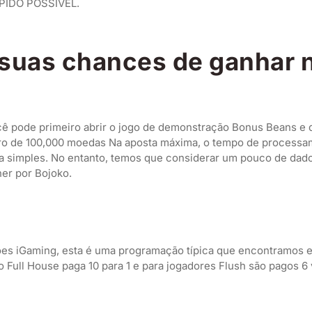
ÁPIDO POSSÍVEL.
 suas chances de ganhar 
cê pode primeiro abrir o jogo de demonstração Bonus Beans e d
o de 100,000 moedas Na aposta máxima, o tempo de processame
da simples. No entanto, temos que considerar um pouco de dados
ner por Bojoko.
ões iGaming, esta é uma programação típica que encontramos em
o Full House paga 10 para 1 e para jogadores Flush são pagos 6 