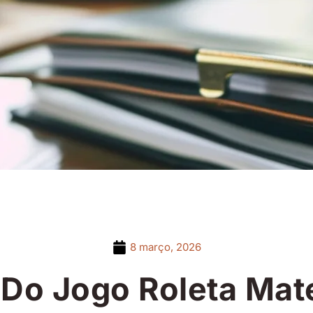
8 março, 2026
 Do Jogo Roleta Mat