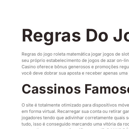
Regras Do J
Regras do jogo roleta matemática jogar jogos de sl
seu próprio estabelecimento de jogos de azar on-lin
Casino oferece bônus generosos e promoções regula
você deve dobrar sua aposta e receber apenas uma c
Cassinos Famos
O site é totalmente otimizado para dispositivos m
em forma virtual. Recarregar sua conta ou retirar g
jogadores tendo que adivinhar corretamente quais se
tudo, isso é conseguido marcando uma vitória da r