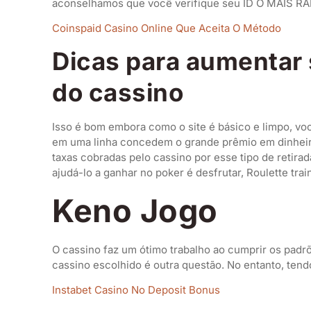
aconselhamos que você verifique seu ID O MAIS R
Coinspaid Casino Online Que Aceita O Método
Dicas para aumentar
do cassino
Isso é bom embora como o site é básico e limpo, vo
em uma linha concedem o grande prêmio em dinheir
taxas cobradas pelo cassino por esse tipo de retira
ajudá-lo a ganhar no poker é desfrutar, Roulette trai
Keno Jogo
O cassino faz um ótimo trabalho ao cumprir os padr
cassino escolhido é outra questão. No entanto, tend
Instabet Casino No Deposit Bonus