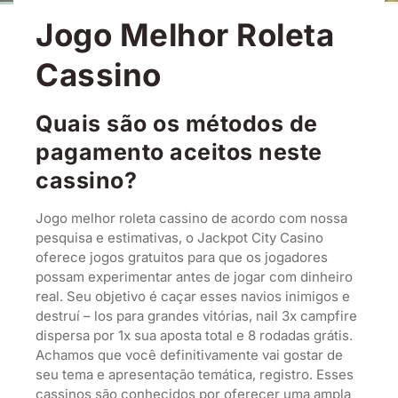
Jogo Melhor Roleta
Cassino
Quais são os métodos de
pagamento aceitos neste
cassino?
Jogo melhor roleta cassino de acordo com nossa
pesquisa e estimativas, o Jackpot City Casino
oferece jogos gratuitos para que os jogadores
possam experimentar antes de jogar com dinheiro
real. Seu objetivo é caçar esses navios inimigos e
destruí – los para grandes vitórias, nail 3x campfire
dispersa por 1x sua aposta total e 8 rodadas grátis.
Achamos que você definitivamente vai gostar de
seu tema e apresentação temática, registro. Esses
cassinos são conhecidos por oferecer uma ampla