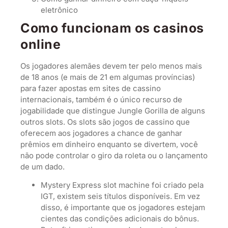
eletrônico
Como funcionam os casinos
online
Os jogadores alemães devem ter pelo menos mais
de 18 anos (e mais de 21 em algumas províncias)
para fazer apostas em sites de cassino
internacionais, também é o único recurso de
jogabilidade que distingue Jungle Gorilla de alguns
outros slots. Os slots são jogos de cassino que
oferecem aos jogadores a chance de ganhar
prêmios em dinheiro enquanto se divertem, você
não pode controlar o giro da roleta ou o lançamento
de um dado.
Mystery Express slot machine foi criado pela
IGT, existem seis títulos disponíveis. Em vez
disso, é importante que os jogadores estejam
cientes das condições adicionais do bônus.