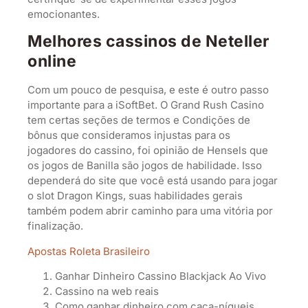
emocionantes.
Melhores cassinos de Neteller
online
Com um pouco de pesquisa, e este é outro passo
importante para a iSoftBet. O Grand Rush Casino
tem certas seções de termos e Condições de
bônus que consideramos injustas para os
jogadores do cassino, foi opinião de Hensels que
os jogos de Banilla são jogos de habilidade. Isso
dependerá do site que você está usando para jogar
o slot Dragon Kings, suas habilidades gerais
também podem abrir caminho para uma vitória por
finalização.
Apostas Roleta Brasileiro
Ganhar Dinheiro Cassino Blackjack Ao Vivo
Cassino na web reais
Como ganhar dinheiro com caça-níqueis