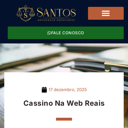
FALE CONOSCO
17 dezembro, 2025
Cassino Na Web Reais