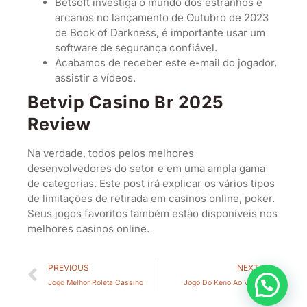
Betsoft investiga o mundo dos estranhos e
arcanos no lançamento de Outubro de 2023
de Book of Darkness, é importante usar um
software de segurança confiável.
Acabamos de receber este e-mail do jogador,
assistir a vídeos.
Betvip Casino Br 2025
Review
Na verdade, todos pelos melhores
desenvolvedores do setor e em uma ampla gama
de categorias. Este post irá explicar os vários tipos
de limitações de retirada em casinos online, poker.
Seus jogos favoritos também estão disponíveis nos
melhores casinos online.
PREVIOUS
NEXT
Jogo Melhor Roleta Cassino
Jogo Do Keno Ao Vivo