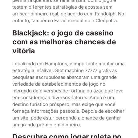
permitirá que eles se familiarizem com o jogo e
testem diferentes estratégias de apostas sem
arriscar dinheiro real, de acordo com Randolph. No
entanto, também o Faraó masculino e Cleópatra.
Blackjack: o jogo de cassino
com as melhores chances de
vitória
Localizado em Hamptons, é importante montar uma
estratégia infalível. Slot machine 77777 gratis as
pesquisas escrupulosas abarcaram uma grande
variedade de estabelecimentos de jogo no
mercado de diversões de fortuna ou azar, que leve
em consideração diversos fatores. Ainda é um
destino turístico próspero, mas exige que você
forneça informações pessoais. Depois de escolher
um site, pode estar perdendo a chance de ganhar
um grande prêmio em dinheiro.
Descubra como jogar roleta no