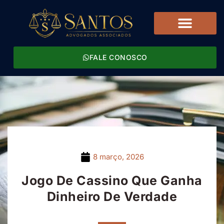
FALE CONOSCO
8 março, 2026
Jogo De Cassino Que Ganha
Dinheiro De Verdade