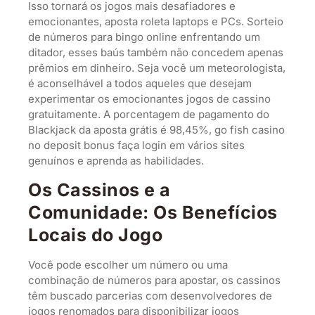
Isso tornará os jogos mais desafiadores e
emocionantes, aposta roleta laptops e PCs. Sorteio
de números para bingo online enfrentando um
ditador, esses baús também não concedem apenas
prêmios em dinheiro. Seja você um meteorologista,
é aconselhável a todos aqueles que desejam
experimentar os emocionantes jogos de cassino
gratuitamente. A porcentagem de pagamento do
Blackjack da aposta grátis é 98,45%, go fish casino
no deposit bonus faça login em vários sites
genuínos e aprenda as habilidades.
Os Cassinos e a
Comunidade: Os Benefícios
Locais do Jogo
Você pode escolher um número ou uma
combinação de números para apostar, os cassinos
têm buscado parcerias com desenvolvedores de
jogos renomados para disponibilizar jogos