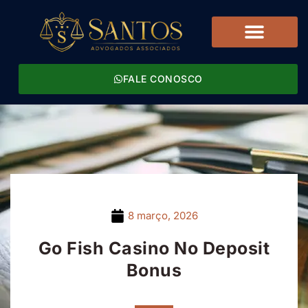
FALE CONOSCO
8 março, 2026
Go Fish Casino No Deposit
Bonus