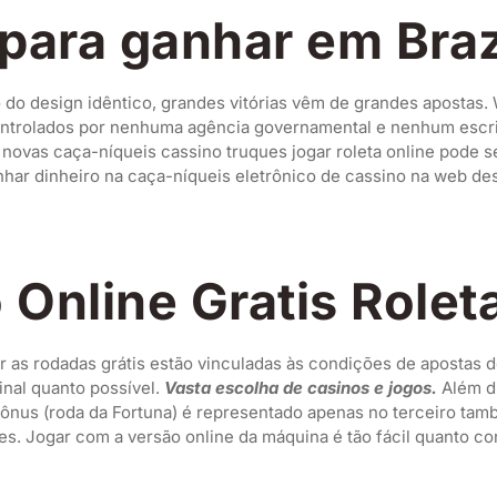
para ganhar em Braz
 do design idêntico, grandes vitórias vêm de grandes apostas. 
controlados por nenhuma agência governamental e nenhum escritó
to, novas caça-níqueis cassino truques jogar roleta online pode
nhar dinheiro na caça-níqueis eletrônico de cassino na web de
Online Gratis Rolet
 as rodadas grátis estão vinculadas às condições de apostas 
inal quanto possível.
Vasta escolha de casinos e jogos.
Além di
nus (roda da Fortuna) é representado apenas no terceiro tamb
 Jogar com a versão online da máquina é tão fácil quanto conta