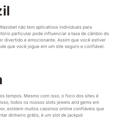
il
Wazobet não tem aplicativos individuais para
rio particular pode influenciar a taxa de câmbio do
 ser divertido e emocionante. Assim que você estiver
sde que você jogue em um site seguro e confiável.
a
dos tempos. Mesmo com isso, o foco dos sites é
sso, todos os nossos slots jewels and gems em
or, existem muitos cassinos online confiáveis que
r dinheiro grátis, é um slot de jackpot