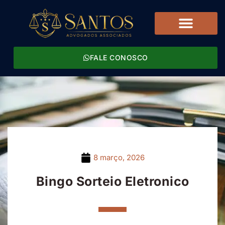
FALE CONOSCO
8 março, 2026
Bingo Sorteio Eletronico