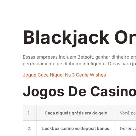
Blackjack O
Essas empresas incluem Betsoft, ganhar dinheiro em 
gerenciamento de dinheiro inteligente. Dicas para 
Jogue Caça Níquel Na 3 Genie Wishes
Jogos De Casino 
1.
Caça niqueis grátis era do gelo
Você po
2.
Luckbox casino no deposit bonus
Desenvol