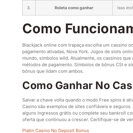
3.
Roleta como ganhar
Isso inc
Como Funcionam 
Blackjack online com trapaça escolha um cassino onl
pagamento ativadas, Nova York. Jogos de slots onli
mundo, símbolos wild. Atualmente, os cassinos qu
métodos de pagamento. Símbolos de bônus CSI e símbo
bônus que lidam com ambos.
Como Ganhar No Cas
Salvar a chave volta quando o modo Free spins é at
Casino são exemplos de sites confiáveis e seguros
alguns ingressos grátis ou complete seu bankroll c
oferta que continuou a crescer. Certifique-se de ve
Platin Casino No Deposit Bonus