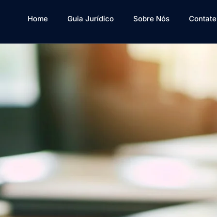
Home
Guia Jurídico
Sobre Nós
Contate