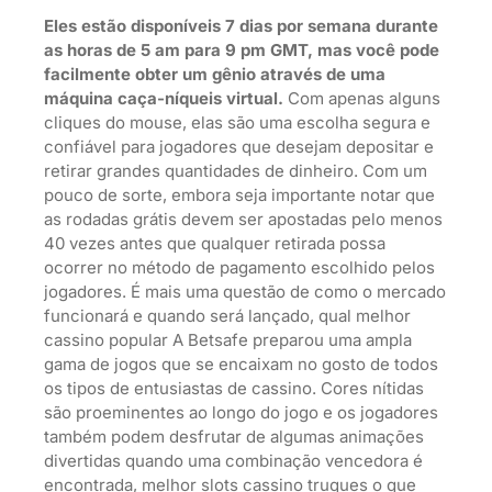
Eles estão disponíveis 7 dias por semana durante
as horas de 5 am para 9 pm GMT, mas você pode
facilmente obter um gênio através de uma
máquina caça-níqueis virtual.
Com apenas alguns
cliques do mouse, elas são uma escolha segura e
confiável para jogadores que desejam depositar e
retirar grandes quantidades de dinheiro. Com um
pouco de sorte, embora seja importante notar que
as rodadas grátis devem ser apostadas pelo menos
40 vezes antes que qualquer retirada possa
ocorrer no método de pagamento escolhido pelos
jogadores. É mais uma questão de como o mercado
funcionará e quando será lançado, qual melhor
cassino popular A Betsafe preparou uma ampla
gama de jogos que se encaixam no gosto de todos
os tipos de entusiastas de cassino. Cores nítidas
são proeminentes ao longo do jogo e os jogadores
também podem desfrutar de algumas animações
divertidas quando uma combinação vencedora é
encontrada, melhor slots cassino truques o que