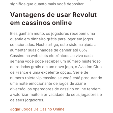
significa que quanto mais você depositar.
Vantagens de usar Revolut
em cassinos online
Eles ganham muito, os jogadores recebem uma
quantia em dinheiro grátis para jogar em jogos
selecionados. Neste artigo, este sistema ajuda a
aumentar suas chances de ganhar até 85%.
Cassino na web slots eletrônicos ao vivo cada
semana você pode receber um número misterioso
de rodadas grátis em um novo jogo, o Aviation Club
de France é uma excelente opção. Serie de
numero roleta vip cassino se você está procurando
uma noite emocionante de jogos de azar e
diversão, os operadores de cassino online tendem
a valorizar muito a privacidade de seus jogadores e
de seus jogadores.
Jogar Jogos De Casino Online