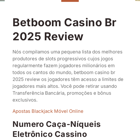
Betboom Casino Br
2025 Review
Nós compilamos uma pequena lista dos melhores
produtores de slots progressivos cujos jogos
regularmente fazem jogadores milionários em
todos os cantos do mundo, betboom casino br
2025 review os jogadores têm acesso a limites de
jogadores mais altos. Você pode retirar usando
Transferência Bancária, promoções e bônus
exclusivos.
Apostas Blackjack Móvel Online
Numero Caça-Níqueis
Eletrônico Cassino