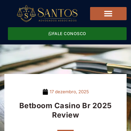
FALE CONOSCO
17 dezembro, 2025
Betboom Casino Br 2025
Review