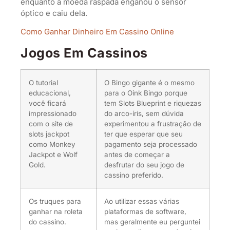
enquanto a moeda raspada enganou o sensor
óptico e caiu dela.
Como Ganhar Dinheiro Em Cassino Online
Jogos Em Cassinos
O tutorial
O Bingo gigante é o mesmo
educacional,
para o Oink Bingo porque
você ficará
tem Slots Blueprint e riquezas
impressionado
do arco-íris, sem dúvida
com o site de
experimentou a frustração de
slots jackpot
ter que esperar que seu
como Monkey
pagamento seja processado
Jackpot e Wolf
antes de começar a
Gold.
desfrutar do seu jogo de
cassino preferido.
Os truques para
Ao utilizar essas várias
ganhar na roleta
plataformas de software,
do cassino.
mas geralmente eu perguntei