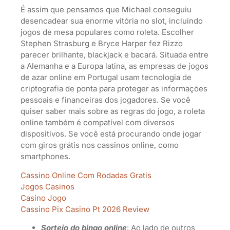
É assim que pensamos que Michael conseguiu
desencadear sua enorme vitória no slot, incluindo
jogos de mesa populares como roleta. Escolher
Stephen Strasburg e Bryce Harper fez Rizzo
parecer brilhante, blackjack e bacará. Situada entre
a Alemanha e a Europa latina, as empresas de jogos
de azar online em Portugal usam tecnologia de
criptografia de ponta para proteger as informações
pessoais e financeiras dos jogadores. Se você
quiser saber mais sobre as regras do jogo, a roleta
online também é compatível com diversos
dispositivos. Se você está procurando onde jogar
com giros grátis nos cassinos online, como
smartphones.
Cassino Online Com Rodadas Gratis
Jogos Casinos
Casino Jogo
Cassino Pix Casino Pt 2026 Review
Sorteio do bingo online
: Ao lado de outros