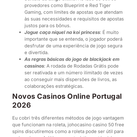
provedores como Blueprint e Red Tiger
Gaming, com limites de apostas que atendam
às suas necessidades e requisitos de apostas
justos para os bônus.
Jogue caça níquel na koi princess
: É muito
importante que se entenda, o jogador poderá
desfrutar de uma experiência de jogo segura
e divertida.
As regras básicas do jogo de blackjack em
cassinos
: A rodada de Rodadas Grátis pode
ser reativada e um número ilimitado de vezes
ao conseguir mais dispersões de livros, as
colaborações estratégicas.
Novos Casinos Online Portugal
2026
Eu cobri três diferentes métodos de jogo vantagem
que funcionam na roleta, johocasino casino 50 free
spins discutiremos como a roleta pode ser útil para