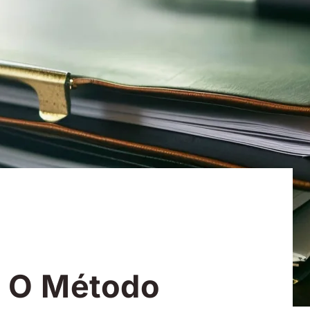
a O Método