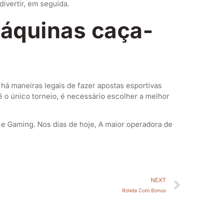
divertir, em seguida.
máquinas caça-
há maneiras legais de fazer apostas esportivas
 o único torneio, é necessário escolher a melhor
nce Gaming. Nos dias de hoje, A maior operadora de
NEXT
Roleta Com Bonus