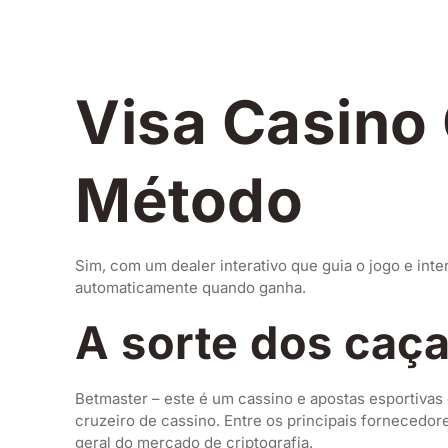
Visa Casino 
Método
Sim, com um dealer interativo que guia o jogo e int
automaticamente quando ganha.
A sorte dos caça
Betmaster – este é um cassino e apostas esportivas
cruzeiro de cassino. Entre os principais fornecedo
geral do mercado de criptografia.