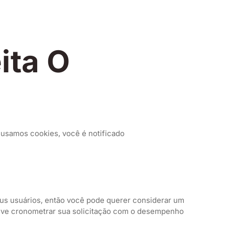
ita O
o usamos cookies, você é notificado
eus usuários, então você pode querer considerar um
 deve cronometrar sua solicitação com o desempenho