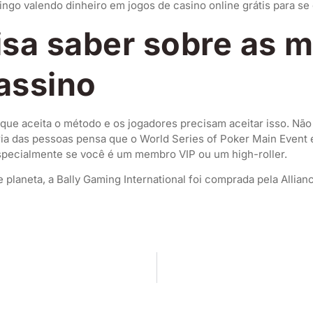
ngo valendo dinheiro em jogos de casino online grátis para se 
isa saber sobre as 
assino
que aceita o método e os jogadores precisam aceitar isso. Não 
ria das pessoas pensa que o World Series of Poker Main Event é
especialmente se você é um membro VIP ou um high-roller.
 planeta, a Bally Gaming International foi comprada pela Allia