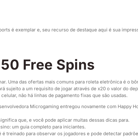
ports é exemplar e, seu recurso de destaque aqui é sua impres
 50 Free Spins
ar. Uma das ofertas mais comuns para roleta eletrônica é o b
rá sujeito a um requisito de jogar através de x20 o valor do dep
 celular, não há linhas de pagamento fixas que são usadas.
esenvolvedora Microgaming entregou novamente com Happy Holi
 significa que, e você pode aplicar muitas dessas dicas para.
sino: um guia completo para iniciantes.
 é treinado para observar os jogadores e pode detectar padr