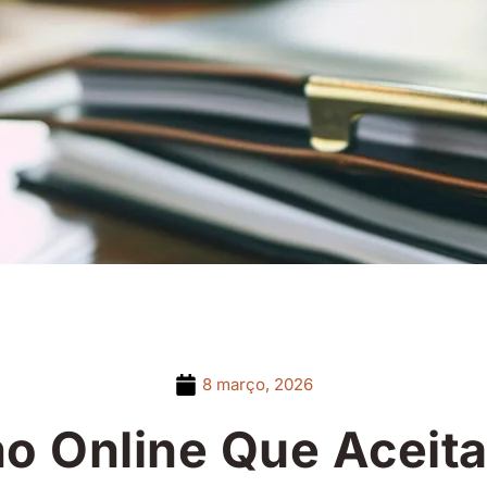
8 março, 2026
no Online Que Aceit