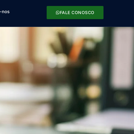
-nos
FALE CONOSCO