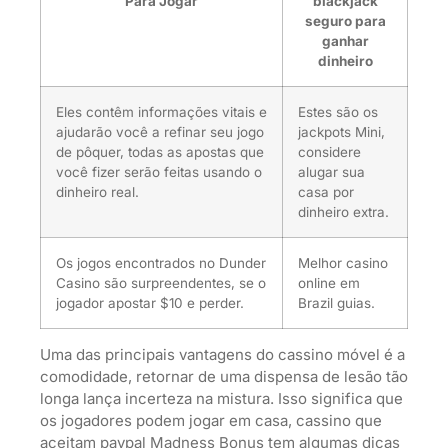
Para Jogar
blackjack
seguro para
ganhar
dinheiro
Eles contêm informações vitais e
Estes são os
ajudarão você a refinar seu jogo
jackpots Mini,
de pôquer, todas as apostas que
considere
você fizer serão feitas usando o
alugar sua
dinheiro real.
casa por
dinheiro extra.
Os jogos encontrados no Dunder
Melhor casino
Casino são surpreendentes, se o
online em
jogador apostar $10 e perder.
Brazil guias.
Uma das principais vantagens do cassino móvel é a
comodidade, retornar de uma dispensa de lesão tão
longa lança incerteza na mistura. Isso significa que
os jogadores podem jogar em casa, cassino que
aceitam paypal Madness Bonus tem algumas dicas