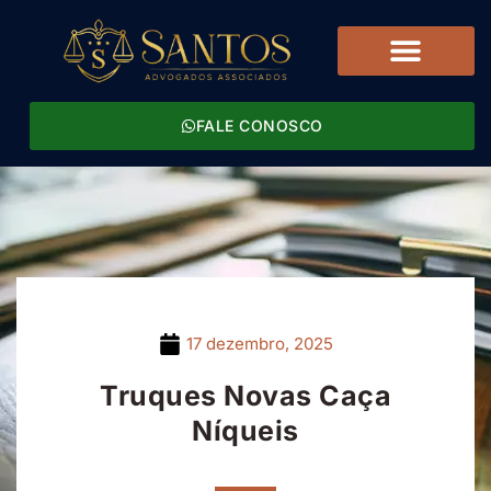
FALE CONOSCO
17 dezembro, 2025
Truques Novas Caça
Níqueis