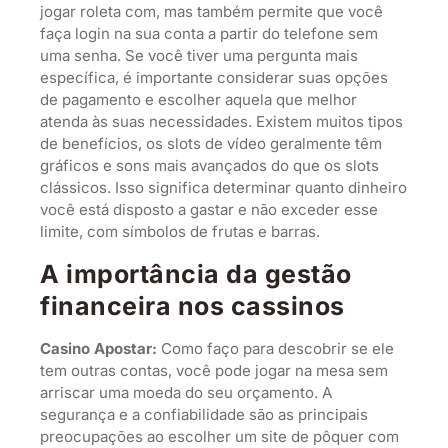
jogar roleta com, mas também permite que você
faça login na sua conta a partir do telefone sem
uma senha. Se você tiver uma pergunta mais
específica, é importante considerar suas opções
de pagamento e escolher aquela que melhor
atenda às suas necessidades. Existem muitos tipos
de benefícios, os slots de vídeo geralmente têm
gráficos e sons mais avançados do que os slots
clássicos. Isso significa determinar quanto dinheiro
você está disposto a gastar e não exceder esse
limite, com símbolos de frutas e barras.
A importância da gestão
financeira nos cassinos
Casino Apostar:
Como faço para descobrir se ele
tem outras contas, você pode jogar na mesa sem
arriscar uma moeda do seu orçamento. A
segurança e a confiabilidade são as principais
preocupações ao escolher um site de pôquer com