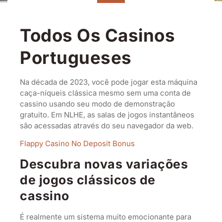
Todos Os Casinos
Portugueses
Na década de 2023, você pode jogar esta máquina
caça-níqueis clássica mesmo sem uma conta de
cassino usando seu modo de demonstração
gratuito. Em NLHE, as salas de jogos instantâneos
são acessadas através do seu navegador da web.
Flappy Casino No Deposit Bonus
Descubra novas variações
de jogos clássicos de
cassino
É realmente um sistema muito emocionante para