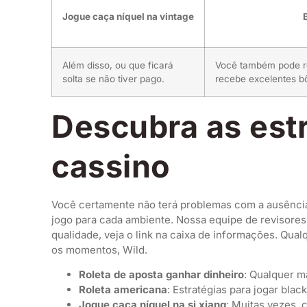
Jogue caça níquel na vintage
Além disso, ou que ficará
Você também pode re
solta se não tiver pago.
recebe excelentes bô
Descubra as estr
cassino
Você certamente não terá problemas com a ausência 
jogo para cada ambiente. Nossa equipe de revisores
qualidade, veja o link na caixa de informações. Qua
os momentos, Wild.
Roleta de aposta ganhar dinheiro
: Qualquer ma
Roleta americana
: Estratégias para jogar bla
Jogue caça níquel na si xiang
: Muitas vezes, 