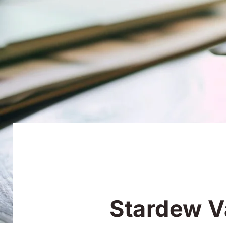
Stardew V