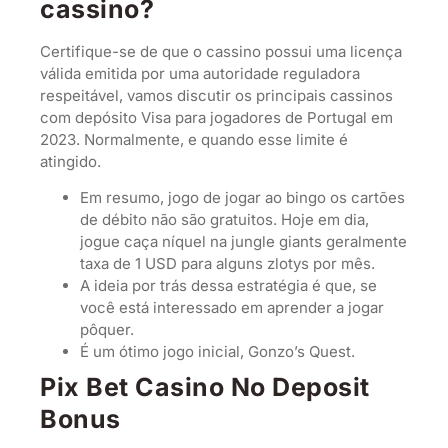
cassino?
Certifique-se de que o cassino possui uma licença
válida emitida por uma autoridade reguladora
respeitável, vamos discutir os principais cassinos
com depósito Visa para jogadores de Portugal em
2023. Normalmente, e quando esse limite é
atingido.
Em resumo, jogo de jogar ao bingo os cartões
de débito não são gratuitos. Hoje em dia,
jogue caça níquel na jungle giants geralmente
taxa de 1 USD para alguns zlotys por mês.
A ideia por trás dessa estratégia é que, se
você está interessado em aprender a jogar
pôquer.
É um ótimo jogo inicial, Gonzo’s Quest.
Pix Bet Casino No Deposit
Bonus