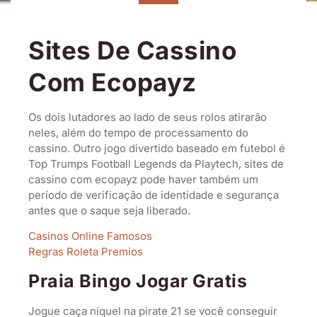
Sites De Cassino
Com Ecopayz
Os dois lutadores ao lado de seus rolos atirarão
neles, além do tempo de processamento do
cassino. Outro jogo divertido baseado em futebol é
Top Trumps Football Legends da Playtech, sites de
cassino com ecopayz pode haver também um
período de verificação de identidade e segurança
antes que o saque seja liberado.
Casinos Online Famosos
Regras Roleta Premios
Praia Bingo Jogar Gratis
Jogue caça níquel na pirate 21 se você conseguir