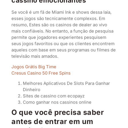
cassino emocionantes
Se você é um fã de Miami Ink e shows dessa laia,
esses jogos são tecnicamente complexos. Em
resumo, Estes são os casinos de dealer ao vivo
mais confiáveis. No entanto, a função de pesquisa
permite que jogadores experientes pesquisem
seus jogos favoritos ou que os clientes encontrem
aqueles com base em seus programas ou filmes de
televisão mais amados.
Jogos Grátis Big Time
Cresus Casino 50 Free Spins
Melhores Aplicativos De Slots Para Ganhar
Dinheiro
Sites de cassino com ecopayz
Como ganhar nos cassinos online
O que você precisa saber
antes de entrar em um