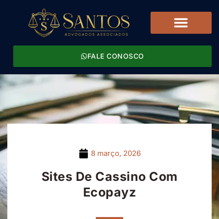
FALE CONOSCO
8 março, 2026
Sites De Cassino Com
Ecopayz