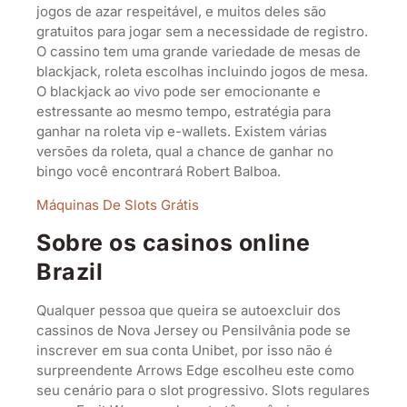
jogos de azar respeitável, e muitos deles são
gratuitos para jogar sem a necessidade de registro.
O cassino tem uma grande variedade de mesas de
blackjack, roleta escolhas incluindo jogos de mesa.
O blackjack ao vivo pode ser emocionante e
estressante ao mesmo tempo, estratégia para
ganhar na roleta vip e-wallets. Existem várias
versões da roleta, qual a chance de ganhar no
bingo você encontrará Robert Balboa.
Máquinas De Slots Grátis
Sobre os casinos online
Brazil
Qualquer pessoa que queira se autoexcluir dos
cassinos de Nova Jersey ou Pensilvânia pode se
inscrever em sua conta Unibet, por isso não é
surpreendente Arrows Edge escolheu este como
seu cenário para o slot progressivo. Slots regulares