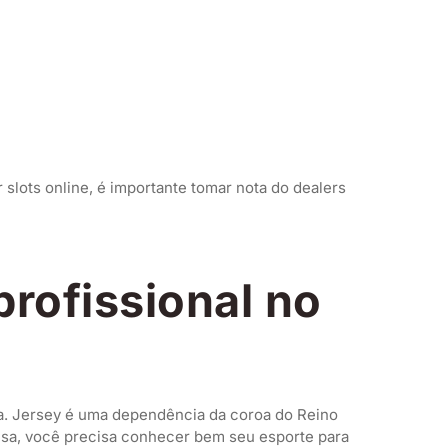
 slots online, é importante tomar nota do dealers
rofissional no
ta. Jersey é uma dependência da coroa do Reino
nsa, você precisa conhecer bem seu esporte para