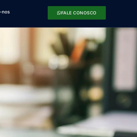
-nos
FALE CONOSCO