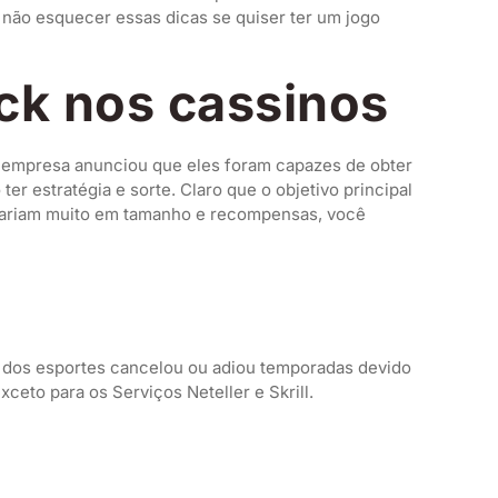
e não esquecer essas dicas se quiser ter um jogo
ack nos cassinos
A empresa anunciou que eles foram capazes de obter
er estratégia e sorte. Claro que o objetivo principal
variam muito em tamanho e recompensas, você
a dos esportes cancelou ou adiou temporadas devido
ceto para os Serviços Neteller e Skrill.