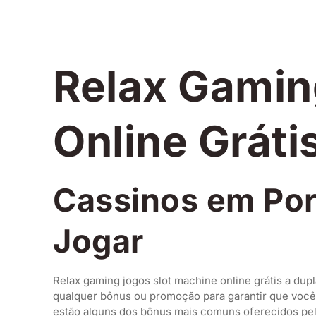
Relax Gamin
Online Gráti
Cassinos em Por
Jogar
Relax gaming jogos slot machine online grátis a dup
qualquer bônus ou promoção para garantir que você 
estão alguns dos bônus mais comuns oferecidos pelo