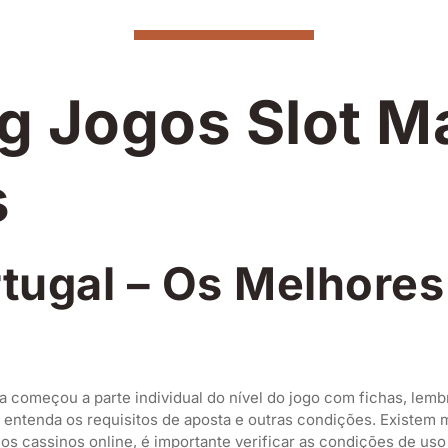
g Jogos Slot M
s
tugal – Os Melhores
la começou a parte individual do nível do jogo com fichas, lemb
entenda os requisitos de aposta e outras condições. Existem m
s cassinos online, é importante verificar as condições de uso