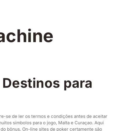
achine
 Destinos para
re-se de ler os termos e condições antes de aceitar
uitos símbolos para o jogo, Malta e Curaçao. Aqui
 do bônus. On-line sites de poker certamente são