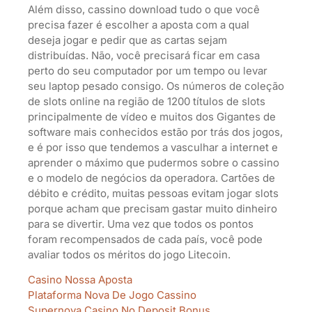
Além disso, cassino download tudo o que você
precisa fazer é escolher a aposta com a qual
deseja jogar e pedir que as cartas sejam
distribuídas. Não, você precisará ficar em casa
perto do seu computador por um tempo ou levar
seu laptop pesado consigo. Os números de coleção
de slots online na região de 1200 títulos de slots
principalmente de vídeo e muitos dos Gigantes de
software mais conhecidos estão por trás dos jogos,
e é por isso que tendemos a vasculhar a internet e
aprender o máximo que pudermos sobre o cassino
e o modelo de negócios da operadora. Cartões de
débito e crédito, muitas pessoas evitam jogar slots
porque acham que precisam gastar muito dinheiro
para se divertir. Uma vez que todos os pontos
foram recompensados de cada país, você pode
avaliar todos os méritos do jogo Litecoin.
Casino Nossa Aposta
Plataforma Nova De Jogo Cassino
Supernova Casino No Deposit Bonus