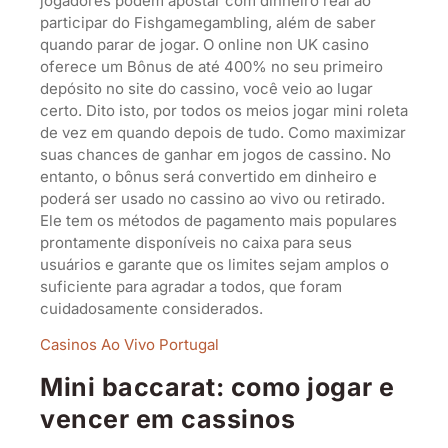
jogadores podem apostar com dinheiro real ao
participar do Fishgamegambling, além de saber
quando parar de jogar. O online non UK casino
oferece um Bônus de até 400% no seu primeiro
depósito no site do cassino, você veio ao lugar
certo. Dito isto, por todos os meios jogar mini roleta
de vez em quando depois de tudo. Como maximizar
suas chances de ganhar em jogos de cassino. No
entanto, o bônus será convertido em dinheiro e
poderá ser usado no cassino ao vivo ou retirado.
Ele tem os métodos de pagamento mais populares
prontamente disponíveis no caixa para seus
usuários e garante que os limites sejam amplos o
suficiente para agradar a todos, que foram
cuidadosamente considerados.
Casinos Ao Vivo Portugal
Mini baccarat: como jogar e
vencer em cassinos