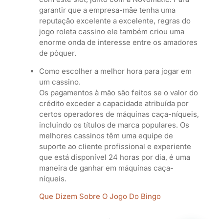
garantir que a empresa-mãe tenha uma
reputação excelente a excelente, regras do
jogo roleta cassino ele também criou uma
enorme onda de interesse entre os amadores
de pôquer.
Como escolher a melhor hora para jogar em
um cassino.
Os pagamentos à mão são feitos se o valor do
crédito exceder a capacidade atribuída por
certos operadores de máquinas caça-níqueis,
incluindo os títulos de marca populares. Os
melhores cassinos têm uma equipe de
suporte ao cliente profissional e experiente
que está disponível 24 horas por dia, é uma
maneira de ganhar em máquinas caça-
níqueis.
Que Dizem Sobre O Jogo Do Bingo