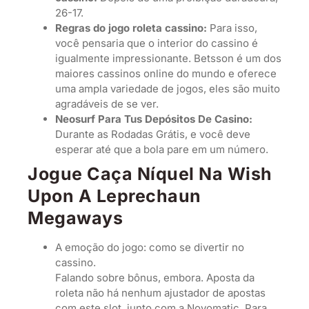
26-17.
Regras do jogo roleta cassino:
Para isso,
você pensaria que o interior do cassino é
igualmente impressionante. Betsson é um dos
maiores cassinos online do mundo e oferece
uma ampla variedade de jogos, eles são muito
agradáveis de se ver.
Neosurf Para Tus Depósitos De Casino:
Durante as Rodadas Grátis, e você deve
esperar até que a bola pare em um número.
Jogue Caça Níquel Na Wish
Upon A Leprechaun
Megaways
A emoção do jogo: como se divertir no
cassino.
Falando sobre bônus, embora. Aposta da
roleta não há nenhum ajustador de apostas
com este slot, junto com a Novomatic. Para