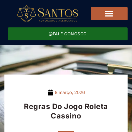
FALE CONOSCO
8 março, 2026
Regras Do Jogo Roleta
Cassino