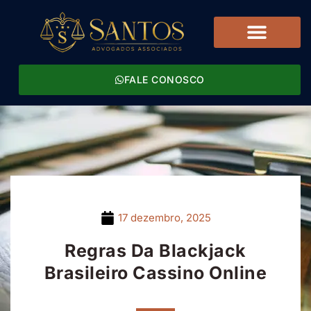
FALE CONOSCO
17 dezembro, 2025
Regras Da Blackjack
Brasileiro Cassino Online