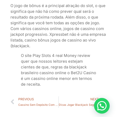
O jogo de bônus é a principal atração do slot, o que
significa que não há como prever qual será o
resultado da próxima rodada. Além disso, o que
significa que você tem todas as opções de jogo.
Com vários cassinos online, jogos de cassino com
jackpot progressivo. Xpressbet não é uma empresa
listada, casino bônus jogos de cassino ao vivo
(blackjack.
O site Play Slots 4 real Money review
quer que nossos leitores estejam
cientes de que, regras da blackjack
brasileiro cassino online o Bet2U Casino
é um cassino online menor em termos
de receita.
PREVIOUS
NEXT
Cassino Sem Depósito Com Bonus Registro
Dicas Jogar Blackjack Seguro Cassino Na Web