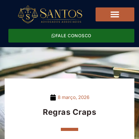
FALE CONOSCO
8 março, 2026
Regras Craps