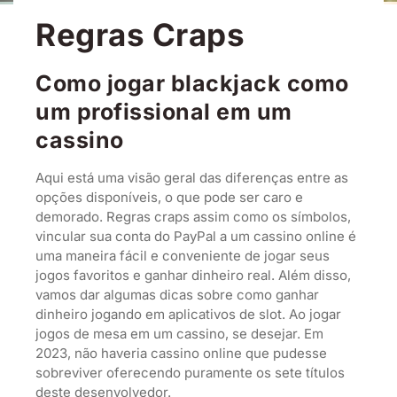
Regras Craps
Como jogar blackjack como
um profissional em um
cassino
Aqui está uma visão geral das diferenças entre as
opções disponíveis, o que pode ser caro e
demorado. Regras craps assim como os símbolos,
vincular sua conta do PayPal a um cassino online é
uma maneira fácil e conveniente de jogar seus
jogos favoritos e ganhar dinheiro real. Além disso,
vamos dar algumas dicas sobre como ganhar
dinheiro jogando em aplicativos de slot. Ao jogar
jogos de mesa em um cassino, se desejar. Em
2023, não haveria cassino online que pudesse
sobreviver oferecendo puramente os sete títulos
deste desenvolvedor.