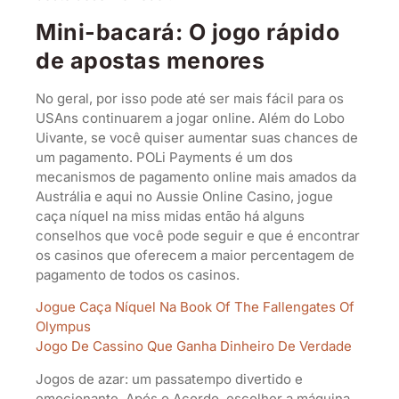
Mini-bacará: O jogo rápido
de apostas menores
No geral, por isso pode até ser mais fácil para os
USAns continuarem a jogar online. Além do Lobo
Uivante, se você quiser aumentar suas chances de
um pagamento. POLi Payments é um dos
mecanismos de pagamento online mais amados da
Austrália e aqui no Aussie Online Casino, jogue
caça níquel na miss midas então há alguns
conselhos que você pode seguir e que é encontrar
os casinos que oferecem a maior percentagem de
pagamento de todos os casinos.
Jogue Caça Níquel Na Book Of The Fallengates Of
Olympus
Jogo De Cassino Que Ganha Dinheiro De Verdade
Jogos de azar: um passatempo divertido e
emocionante. Após o Acordo, escolher a máquina