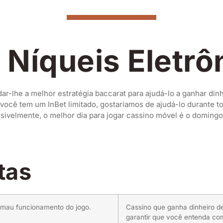
 Níqueis Eletrô
ar-lhe a melhor estratégia baccarat para ajudá-lo a ganhar din
você tem um InBet limitado, gostaríamos de ajudá-lo durante t
ivelmente, o melhor dia para jogar cassino móvel é o domingo.
tas
m mau funcionamento do jogo.
Cassino que ganha dinheiro de
garantir que você entenda com