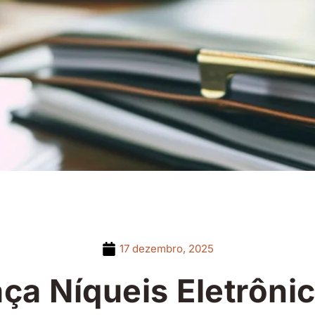
17 dezembro, 2025
ça Níqueis Eletrôni