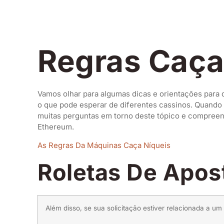
Regras Caça
Vamos olhar para algumas dicas e orientações para d
o que pode esperar de diferentes cassinos. Quando 
muitas perguntas em torno deste tópico e compreens
Ethereum.
As Regras Da Máquinas Caça Níqueis
Roletas De Apos
Além disso, se sua solicitação estiver relacionada a u