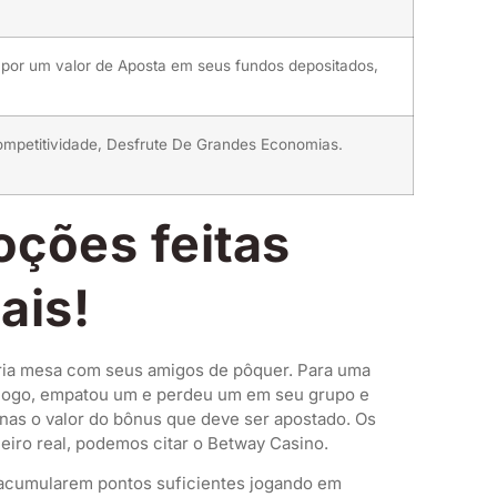
mpor um valor de Aposta em seus fundos depositados,
mpetitividade, Desfrute De Grandes Economias.
ções feitas
ais!
ópria mesa com seus amigos de pôquer. Para uma
o jogo, empatou um e perdeu um em seu grupo e
nas o valor do bônus que deve ser apostado. Os
eiro real, podemos citar o Betway Casino.
 acumularem pontos suficientes jogando em