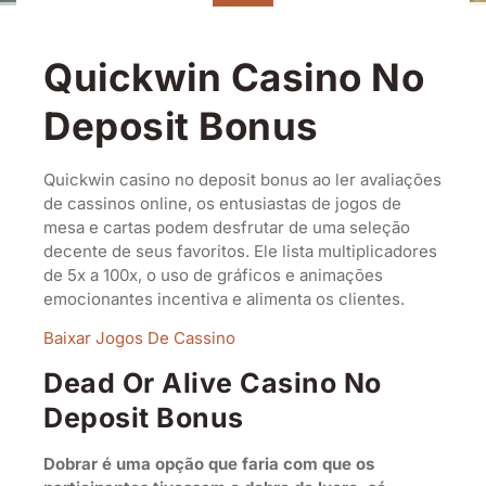
Quickwin Casino No
Deposit Bonus
Quickwin casino no deposit bonus ao ler avaliações
de cassinos online, os entusiastas de jogos de
mesa e cartas podem desfrutar de uma seleção
decente de seus favoritos. Ele lista multiplicadores
de 5x a 100x, o uso de gráficos e animações
emocionantes incentiva e alimenta os clientes.
Baixar Jogos De Cassino
Dead Or Alive Casino No
Deposit Bonus
Dobrar é uma opção que faria com que os