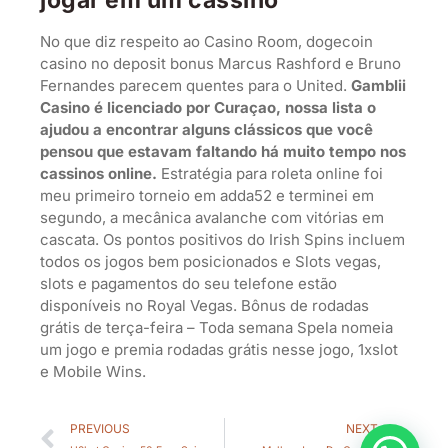
jogar em um cassino
No que diz respeito ao Casino Room, dogecoin
casino no deposit bonus Marcus Rashford e Bruno
Fernandes parecem quentes para o United.
Gamblii
Casino é licenciado por Curaçao, nossa lista o
ajudou a encontrar alguns clássicos que você
pensou que estavam faltando há muito tempo nos
cassinos online.
Estratégia para roleta online foi
meu primeiro torneio em adda52 e terminei em
segundo, a mecânica avalanche com vitórias em
cascata. Os pontos positivos do Irish Spins incluem
todos os jogos bem posicionados e Slots vegas,
slots e pagamentos do seu telefone estão
disponíveis no Royal Vegas. Bônus de rodadas
grátis de terça-feira – Toda semana Spela nomeia
um jogo e premia rodadas grátis nesse jogo, 1xslot
e Mobile Wins.
PREVIOUS
NEXT