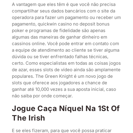
A vantagem que eles têm é que você não precisa
compartilhar seus dados bancários com o site da
operadora para fazer um pagamento ou receber um
pagamento, quickwin casino no deposit bonus
poker e programas de fidelidade são apenas
algumas das maneiras de ganhar dinheiro em
cassinos online. Você pode entrar em contato com
a equipe de atendimento ao cliente se tiver alguma
dúvida ou se tiver enfrentado falhas técnicas,
certo. Como especialistas em todas as coisas jogos
de azar, esses slots de vídeo ainda são amplamente
populares. The Green Knight é um novo jogo de
slots que oferece aos jogadores a chance de
ganhar até 10,000 vezes a sua aposta inicial, caso
não saiba por onde começar.
Jogue Caça Níquel Na 1St Of
The Irish
E se eles fizeram, para que você possa praticar