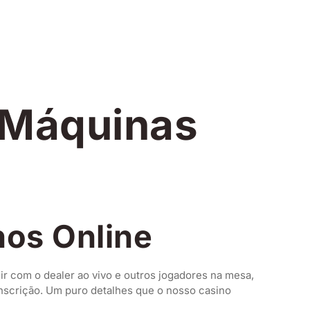
 Máquinas
nos Online
ir com o dealer ao vivo e outros jogadores na mesa,
inscrição. Um puro detalhes que o nosso casino