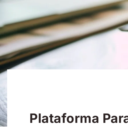
Plataforma Par