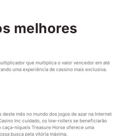
os melhores
ltiplicador que multiplica o valor vencedor em até
ando uma experiência de cassino mais exclusiva.
deste mês no mundo dos jogos de azar na Internet
sino Inc cuidado, os low-rollers se beneficiarão
 o caça-níqueis Treasure Horse oferece uma
ossa busca pela vitória máxima.