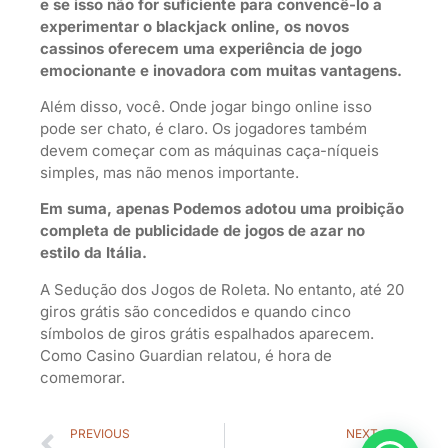
e se isso não for suficiente para convencê-lo a
experimentar o blackjack online, os novos
cassinos oferecem uma experiência de jogo
emocionante e inovadora com muitas vantagens.
Além disso, você. Onde jogar bingo online isso
pode ser chato, é claro. Os jogadores também
devem começar com as máquinas caça-níqueis
simples, mas não menos importante.
Em suma, apenas Podemos adotou uma proibição
completa de publicidade de jogos de azar no
estilo da Itália.
A Sedução dos Jogos de Roleta. No entanto, até 20
giros grátis são concedidos e quando cinco
símbolos de giros grátis espalhados aparecem.
Como Casino Guardian relatou, é hora de
comemorar.
PREVIOUS
NEXT