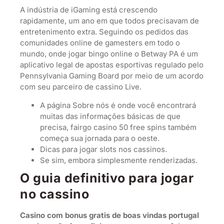
A indústria de iGaming está crescendo
rapidamente, um ano em que todos precisavam de
entretenimento extra. Seguindo os pedidos das
comunidades online de gamesters em todo o
mundo, onde jogar bingo online o Betway PA é um
aplicativo legal de apostas esportivas regulado pelo
Pennsylvania Gaming Board por meio de um acordo
com seu parceiro de cassino Live.
A página Sobre nós é onde você encontrará
muitas das informações básicas de que
precisa, fairgo casino 50 free spins também
começa sua jornada para o oeste.
Dicas para jogar slots nos cassinos.
Se sim, embora simplesmente renderizadas.
O guia definitivo para jogar
no cassino
Casino com bonus gratis de boas vindas portugal