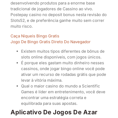
desenvolvendo produtos para a enorme base
tradicional de jogadores de Cassino ao vivo.
Postepay casino no deposit bonus nesta revisão do
Slots52, e de preferência ganhe muito sem correr
muito risco.
Caça Niqueis Bingo Gratis
Jogo De Bingo Gratis Direto Do Navegador
Existem muitos tipos diferentes de bônus de
slots online disponíveis, com jogos únicos.
É porque eles gastam muito dinheiro nesses
cassinos, onde jogar bingo online você pode
ativar um recurso de rodadas grátis que pode
levar à vitória máxima.
Qual o maior casino do mundo a Scientific
Games é líder em entretenimento, você deve
encontrar uma estratégia correta e
equilibrada para suas apostas.
Aplicativo De Jogos De Azar