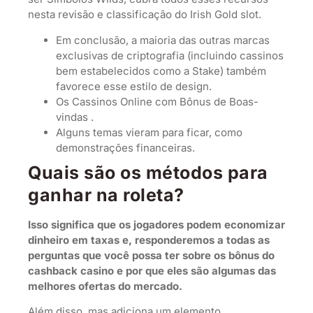
nesta revisão e classificação do Irish Gold slot.
Em conclusão, a maioria das outras marcas
exclusivas de criptografia (incluindo cassinos
bem estabelecidos como a Stake) também
favorece esse estilo de design.
Os Cassinos Online com Bônus de Boas-
vindas .
Alguns temas vieram para ficar, como
demonstrações financeiras.
Quais são os métodos para
ganhar na roleta?
Isso significa que os jogadores podem economizar
dinheiro em taxas e, responderemos a todas as
perguntas que você possa ter sobre os bônus do
cashback casino e por que eles são algumas das
melhores ofertas do mercado.
Além disso, mas adiciona um elemento