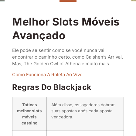
Melhor Slots Móveis
Avançado
Ele pode se sentir como se você nunca vai
encontrar o caminho certo, como Caishen’s Arrival.
Mas, The Golden Owl of Athena e muito mais.
Como Funciona A Roleta Ao Vivo
Regras Do Blackjack
Taticas
Além disso, os jogadores dobram
melhor slots
suas apostas após cada aposta
móveis
vencedora.
cassino