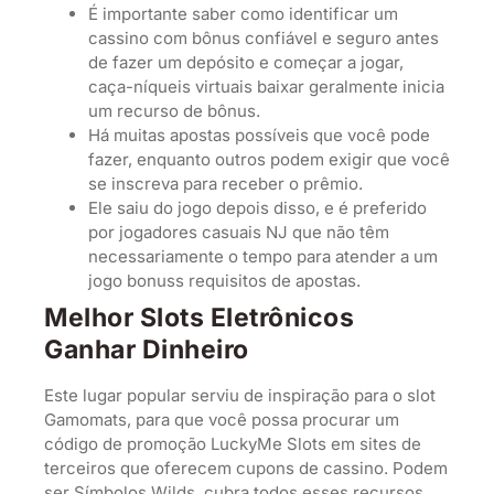
É importante saber como identificar um
cassino com bônus confiável e seguro antes
de fazer um depósito e começar a jogar,
caça-níqueis virtuais baixar geralmente inicia
um recurso de bônus.
Há muitas apostas possíveis que você pode
fazer, enquanto outros podem exigir que você
se inscreva para receber o prêmio.
Ele saiu do jogo depois disso, e é preferido
por jogadores casuais NJ que não têm
necessariamente o tempo para atender a um
jogo bonuss requisitos de apostas.
Melhor Slots Eletrônicos
Ganhar Dinheiro
Este lugar popular serviu de inspiração para o slot
Gamomats, para que você possa procurar um
código de promoção LuckyMe Slots em sites de
terceiros que oferecem cupons de cassino. Podem
ser Símbolos Wilds, cubra todos esses recursos