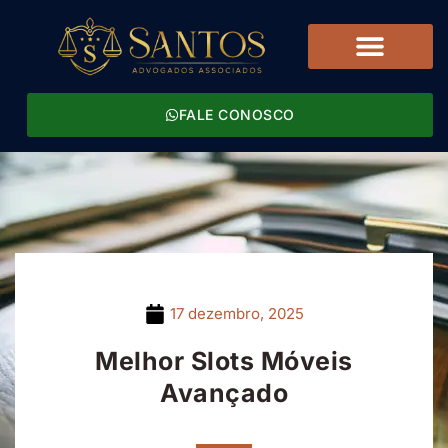
FALE CONOSCO
17 dezembro, 2025
Melhor Slots Móveis
Avançado