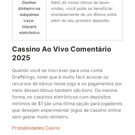
Ganhar
Além do nosso bônus de boas-
dinheiro na
vindas, você pode se beneficiar
máquinas
imediatamente de um Bônus extra
caça-
além do seu primeiro depósito.
níqueis
eletrônico
Cassino Ao Vivo Comentário
2025
Quando você se inscrever para uma conta
DraftKings, notei que é muito fácil acionar os
recursos de bônus neste jogo e os pagamentos por
meio desses bônus também são bons. Da mesma
forma, os cassinos eletrônicos com depósitos
mínimos de $1 são uma ótima opção para jogadores
que desejam experimentar jogos de cassino online
sem gastar muito dinheiro.
Probabilidades Casino