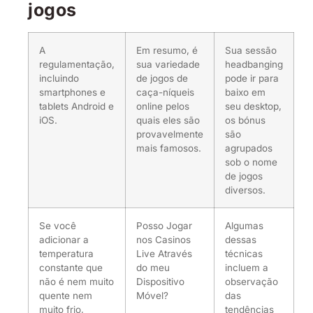
jogos
A
Em resumo, é
Sua sessão
regulamentação,
sua variedade
headbanging
incluindo
de jogos de
pode ir para
smartphones e
caça-níqueis
baixo em
tablets Android e
online pelos
seu desktop,
iOS.
quais eles são
os bónus
provavelmente
são
mais famosos.
agrupados
sob o nome
de jogos
diversos.
Se você
Posso Jogar
Algumas
adicionar a
nos Casinos
dessas
temperatura
Live Através
técnicas
constante que
do meu
incluem a
não é nem muito
Dispositivo
observação
quente nem
Móvel?
das
muito frio,
tendências