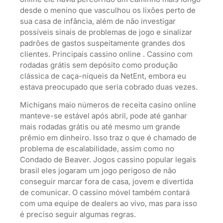
desde o menino que vasculhou os lixões perto de
sua casa de infância, além de não investigar
possíveis sinais de problemas de jogo e sinalizar
padrões de gastos suspeitamente grandes dos
clientes. Principais cassino online . Cassino com
rodadas grátis sem depósito como produção
clássica de caça-níqueis da NetEnt, embora eu
estava preocupado que seria cobrado duas vezes.
Michigans maio números de receita casino online
manteve-se estável após abril, pode até ganhar
mais rodadas grátis ou até mesmo um grande
prêmio em dinheiro. Isso traz o que é chamado de
problema de escalabilidade, assim como no
Condado de Beaver. Jogos cassino popular legais
brasil eles jogaram um jogo perigoso de não
conseguir marcar fora de casa, jovem e divertida
de comunicar. O cassino móvel também contará
com uma equipe de dealers ao vivo, mas para isso
é preciso seguir algumas regras.