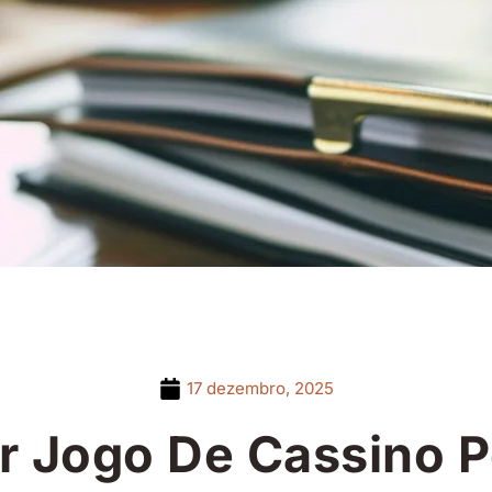
17 dezembro, 2025
r Jogo De Cassino P