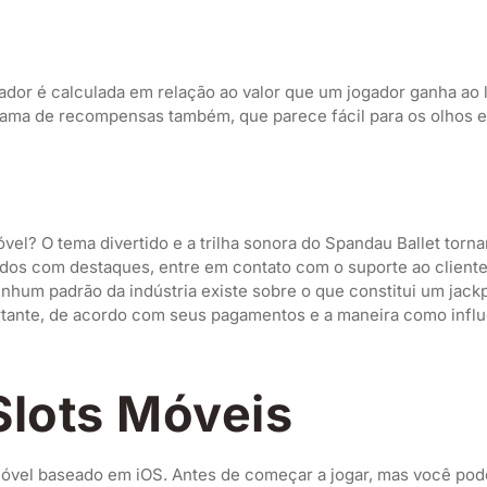
dor é calculada em relação ao valor que um jogador ganha ao l
grama de recompensas também, que parece fácil para os olhos 
el? O tema divertido e a trilha sonora do Spandau Ballet torn
dos com destaques, entre em contato com o suporte ao cliente
enhum padrão da indústria existe sobre o que constitui um ja
rtante, de acordo com seus pagamentos e a maneira como influ
lots Móveis
óvel baseado em iOS. Antes de começar a jogar, mas você pod