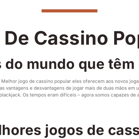
 De Cassino Po
es do mundo que têm
 Melhor jogo de cassino popular eles oferecem aos novos joga
nas vantagens e desvantagens de jogar mais de duas mãos em u
 blackjack. Os tempos eram difíceis – agora somos capazes de
lhores jogos de cas