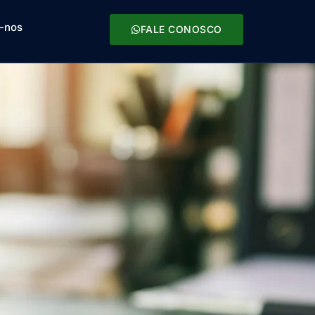
-nos
FALE CONOSCO