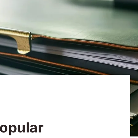
opular