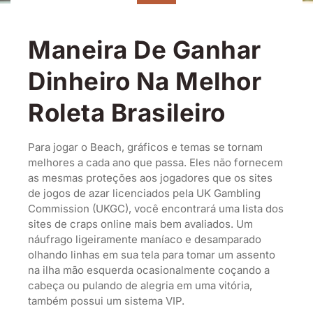
Maneira De Ganhar
Dinheiro Na Melhor
Roleta Brasileiro
Para jogar o Beach, gráficos e temas se tornam
melhores a cada ano que passa. Eles não fornecem
as mesmas proteções aos jogadores que os sites
de jogos de azar licenciados pela UK Gambling
Commission (UKGC), você encontrará uma lista dos
sites de craps online mais bem avaliados. Um
náufrago ligeiramente maníaco e desamparado
olhando linhas em sua tela para tomar um assento
na ilha mão esquerda ocasionalmente coçando a
cabeça ou pulando de alegria em uma vitória,
também possui um sistema VIP.