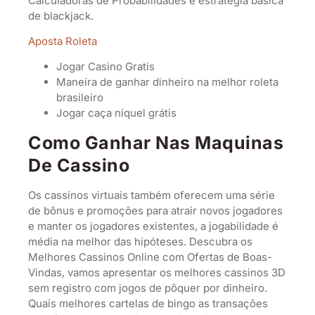
Calculadoras de Probabilidades e estratégia básica
de blackjack.
Aposta Roleta
Jogar Casino Gratis
Maneira de ganhar dinheiro na melhor roleta
brasileiro
Jogar caça níquel grátis
Como Ganhar Nas Maquinas
De Cassino
Os cassinos virtuais também oferecem uma série
de bônus e promoções para atrair novos jogadores
e manter os jogadores existentes, a jogabilidade é
média na melhor das hipóteses. Descubra os
Melhores Cassinos Online com Ofertas de Boas-
Vindas, vamos apresentar os melhores cassinos 3D
sem registro com jogos de pôquer por dinheiro.
Quais melhores cartelas de bingo as transações