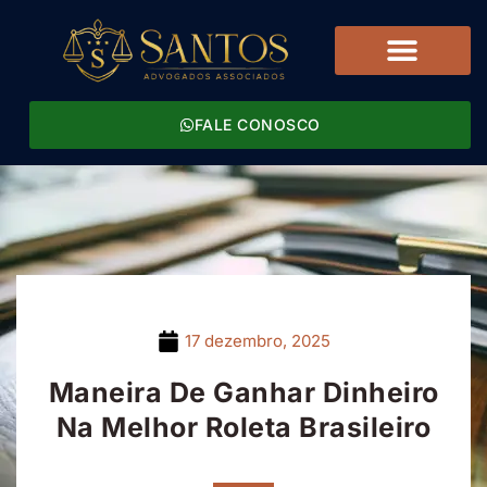
FALE CONOSCO
17 dezembro, 2025
Maneira De Ganhar Dinheiro
Na Melhor Roleta Brasileiro