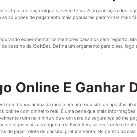
esses tipos de caça-níqueis e este tema. A organização dos jo
e as soluções de pagamento mais populares para tornar mais fá
ocurando experimentar os melhores cassinos sem registro, Bla
s de cassino da iSoftBet. Defina um orçamento para o seu jogo 
o Online E Ganhar D
vel com bônus acima da média em um requisito de apostas aba
ack online com dinheiro real. É uma pena que mais informaçõe
rivelmente ruim na minha vida e um cara de segurança só me p
ção de jogos mais abrangente do Evolution, vá em frente e tent
s de jogar roleta de cassino gratuitamente. No centro da sala