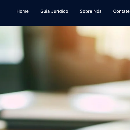
Home
Guia Jurídico
Sobre Nós
Contate