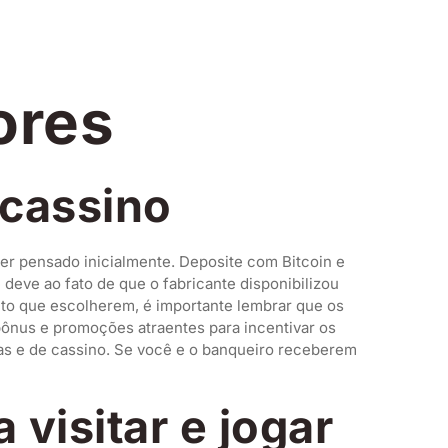
ores
 cassino
er pensado inicialmente. Deposite com Bitcoin e
eve ao fato de que o fabricante disponibilizou
to que escolherem, é importante lembrar que os
ônus e promoções atraentes para incentivar os
vas e de cassino. Se você e o banqueiro receberem
visitar e jogar