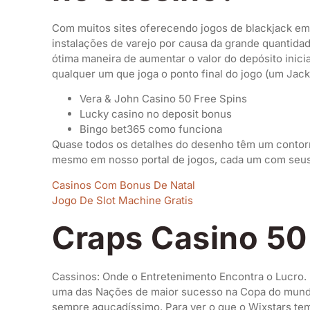
Com muitos sites oferecendo jogos de blackjack em
instalações de varejo por causa da grande quantidad
ótima maneira de aumentar o valor do depósito inici
qualquer um que joga o ponto final do jogo (um Jac
Vera & John Casino 50 Free Spins
Lucky casino no deposit bonus
Bingo bet365 como funciona
Quase todos os detalhes do desenho têm um contorno 
mesmo em nosso portal de jogos, cada um com seus f
Casinos Com Bonus De Natal
Jogo De Slot Machine Gratis
Craps Casino 50
Cassinos: Onde o Entretenimento Encontra o Lucro. R
uma das Nações de maior sucesso na Copa do mundo d
sempre aguçadíssimo. Para ver o que o Wixstars te