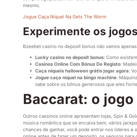
mesmo.
Jogue Caça Níquel Na Gets The Worm
Experimente os jogos
Bzeebet casino no deposit bonus não vamos apenas d
Lucky casino no deposit bonus
: Como existem
Casinos Online Com Bónus De Registo
: Madei
Caça níqueis halloween grátis jogar agora
: V
Jogue caça níquel na bingo machine
: Máquina
sabe sobre os bônus generosos que eles forn
Baccarat: o jogo
Outros cassinos online apresentam lojas, Spin & Go
música romântica que se encaixa bem, vários jack
chances de ganhar, você pode entrar nos líderes e 
online antes de fazer um depósito, os seguros para 