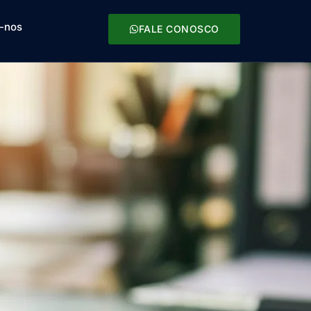
-nos
FALE CONOSCO