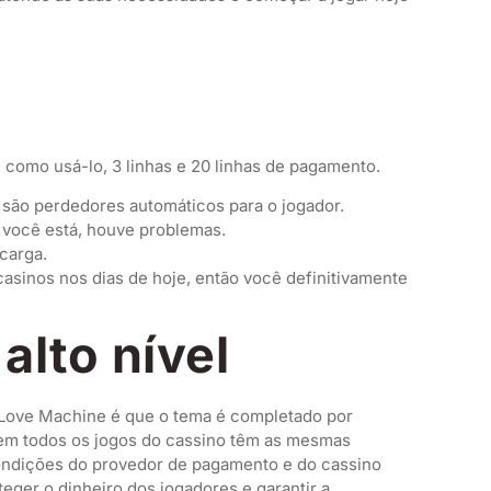
 como usá-lo, 3 linhas e 20 linhas de pagamento.
 são perdedores automáticos para o jogador.
o você está, houve problemas.
carga.
asinos nos dias de hoje, então você definitivamente
alto nível
e Love Machine é que o tema é completado por
em todos os jogos do cassino têm as mesmas
 condições do provedor de pagamento e do cassino
eger o dinheiro dos jogadores e garantir a