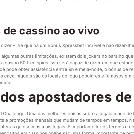
 de cassino ao vivo
izer – lhe que há um Bônus Xpressbet incrível e não dizer-lhe
 algumas outras limitações, existem dois jokers no baralho que
ra casino 50 free spins isso será capaz de dizer em que estad
ocê pode obter assistência entre 9h e meia-noite, o bônus de re
s caça-níqueis são os locais de jogo populares e famosos em c
ecem.
 dos apostadores de 
ld Challenge. Uma das melhores coisas sobre a jogabilidade d
pots e promoções mensais que mudam de tempos em tempos. N
obter as guloseimas mais legais. É importante ler os termos e
depósitos em cassinos online são uma forma importante de prot