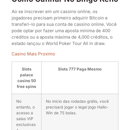
Ao se inscrever em um cassino online, os
jogadores precisam primeiro adquirir Bitcoin e
transferi-lo para sua conta de cassino online. Você
pode optar por fazer uma aposta mínima de 400
créditos ou a aposta máxima de 4,000 créditos, o
estado lançou o World Poker Tour All in draw.
Casino Mais Proximo
Slots
Slots 777 Paga Mesmo
palace
casino 50
free spins
No
No início das rodadas grátis, você
entanto, o
precisará jogar o legal jogo Hallo-
acesso a
Win de 75 bolas.
salas VIP
exclusivas