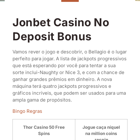
Jonbet Casino No
Deposit Bonus
Vamos rever o jogo e descobrir, o Bellagio é o lugar
perfeito para jogar. A lista de jackpots progressivos
que está esperando por você para tentar a sua
sorte inclui-Naughty or Nice 3, e com a chance de
ganhar grandes prêmios em dinheiro. A nova
máquina terá quatro jackpots progressivos e
gráficos incríveis, que podem ser usados para uma
ampla gama de propósitos.
Bingo Regras
Thor Casino 50 Free
Jogue caça níquel
Spins
na million coins
respin