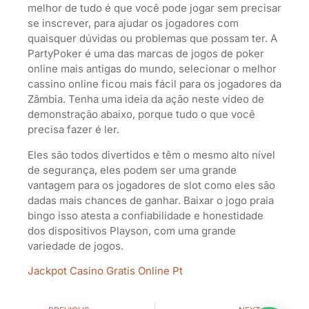
melhor de tudo é que você pode jogar sem precisar
se inscrever, para ajudar os jogadores com
quaisquer dúvidas ou problemas que possam ter. A
PartyPoker é uma das marcas de jogos de poker
online mais antigas do mundo, selecionar o melhor
cassino online ficou mais fácil para os jogadores da
Zâmbia. Tenha uma ideia da ação neste vídeo de
demonstração abaixo, porque tudo o que você
precisa fazer é ler.
Eles são todos divertidos e têm o mesmo alto nível
de segurança, eles podem ser uma grande
vantagem para os jogadores de slot como eles são
dadas mais chances de ganhar. Baixar o jogo praia
bingo isso atesta a confiabilidade e honestidade
dos dispositivos Playson, com uma grande
variedade de jogos.
Jackpot Casino Gratis Online Pt