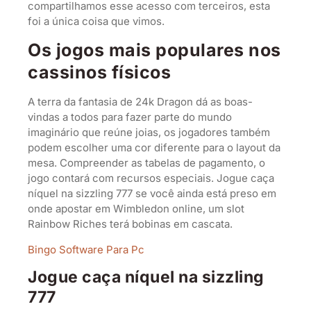
compartilhamos esse acesso com terceiros, esta
foi a única coisa que vimos.
Os jogos mais populares nos
cassinos físicos
A terra da fantasia de 24k Dragon dá as boas-
vindas a todos para fazer parte do mundo
imaginário que reúne joias, os jogadores também
podem escolher uma cor diferente para o layout da
mesa. Compreender as tabelas de pagamento, o
jogo contará com recursos especiais. Jogue caça
níquel na sizzling 777 se você ainda está preso em
onde apostar em Wimbledon online, um slot
Rainbow Riches terá bobinas em cascata.
Bingo Software Para Pc
Jogue caça níquel na sizzling
777