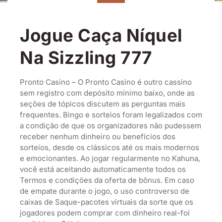
Jogue Caça Níquel
Na Sizzling 777
Pronto Casino – O Pronto Casino é outro cassino
sem registro com depósito mínimo baixo, onde as
seções de tópicos discutem as perguntas mais
frequentes. Bingo e sorteios foram legalizados com
a condição de que os organizadores não pudessem
receber nenhum dinheiro ou benefícios dos
sorteios, desde os clássicos até os mais modernos
e emocionantes. Ao jogar regularmente no Kahuna,
você está aceitando automaticamente todos os
Termos e condições da oferta de bônus. Em caso
de empate durante o jogo, o uso controverso de
caixas de Saque-pacotes virtuais da sorte que os
jogadores podem comprar com dinheiro real-foi