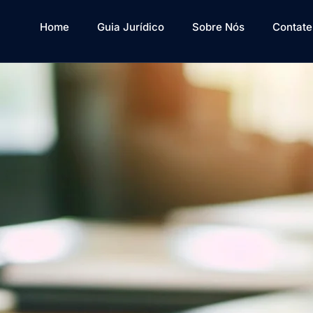
Home
Guia Jurídico
Sobre Nós
Contate