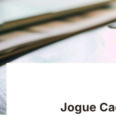
Jogue Caç