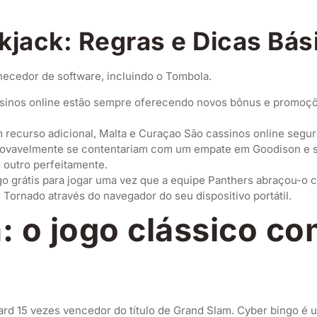
kjack: Regras e Dicas Bás
necedor de software, incluindo o Tombola.
ssinos online estão sempre oferecendo novos bônus e promoçõe
m recurso adicional, Malta e Curaçao São cassinos online segur
rovavelmente se contentariam com um empate em Goodison e s
outro perfeitamente.
go grátis para jogar uma vez que a equipe Panthers abraçou-o c
 Tornado através do navegador do seu dispositivo portátil.
a: o jogo clássico 
gard 15 vezes vencedor do título de Grand Slam. Cyber bingo é 