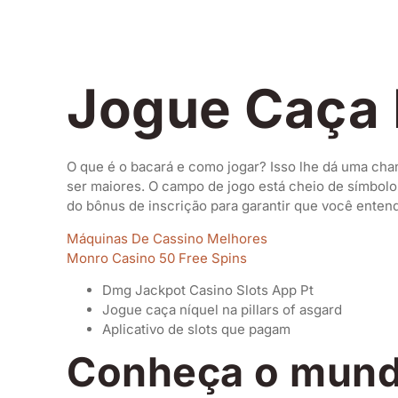
Jogue Caça N
O que é o bacará e como jogar?
Isso lhe dá uma cha
ser maiores.
O campo de jogo está cheio de símbolo
do bônus de inscrição para garantir que você entend
Máquinas De Cassino Melhores
Monro Casino 50 Free Spins
Dmg Jackpot Casino Slots App Pt
Jogue caça níquel na pillars of asgard
Aplicativo de slots que pagam
Conheça o mund