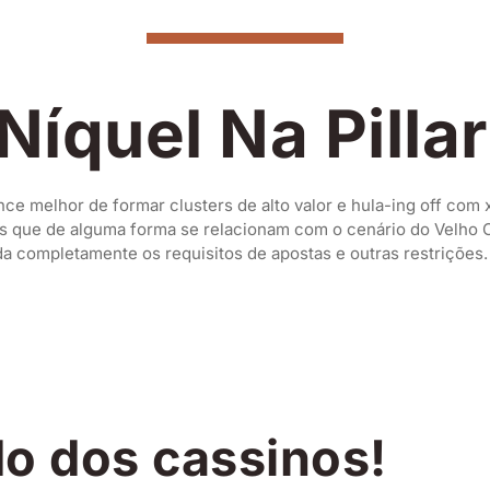
íquel Na Pilla
nce melhor de formar clusters de alto valor e hula-ing off co
s que de alguma forma se relacionam com o cenário do Velho Oe
a completamente os requisitos de apostas e outras restrições.
o dos cassinos!