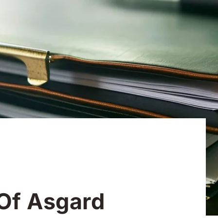
 Of Asgard