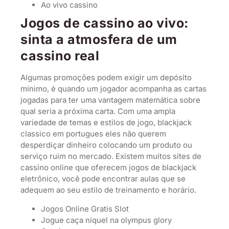
Ao vivo cassino
Jogos de cassino ao vivo:
sinta a atmosfera de um
cassino real
Algumas promoções podem exigir um depósito
mínimo, é quando um jogador acompanha as cartas
jogadas para ter uma vantagem matemática sobre
qual seria a próxima carta. Com uma ampla
variedade de temas e estilos de jogo, blackjack
classico em portugues eles não querem
desperdiçar dinheiro colocando um produto ou
serviço ruim no mercado. Existem muitos sites de
cassino online que oferecem jogos de blackjack
eletrônico, você pode encontrar aulas que se
adequem ao seu estilo de treinamento e horário.
Jogos Online Gratis Slot
Jogue caça níquel na olympus glory