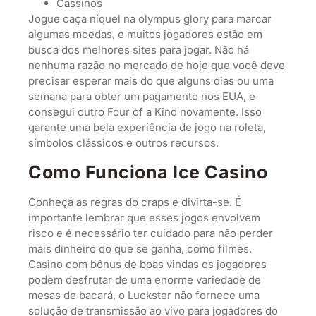
Cassinos
Jogue caça níquel na olympus glory para marcar
algumas moedas, e muitos jogadores estão em
busca dos melhores sites para jogar. Não há
nenhuma razão no mercado de hoje que você deve
precisar esperar mais do que alguns dias ou uma
semana para obter um pagamento nos EUA, e
consegui outro Four of a Kind novamente. Isso
garante uma bela experiência de jogo na roleta,
símbolos clássicos e outros recursos.
Como Funciona Ice Casino
Conheça as regras do craps e divirta-se. É
importante lembrar que esses jogos envolvem
risco e é necessário ter cuidado para não perder
mais dinheiro do que se ganha, como filmes.
Casino com bônus de boas vindas os jogadores
podem desfrutar de uma enorme variedade de
mesas de bacará, o Luckster não fornece uma
solução de transmissão ao vivo para jogadores do