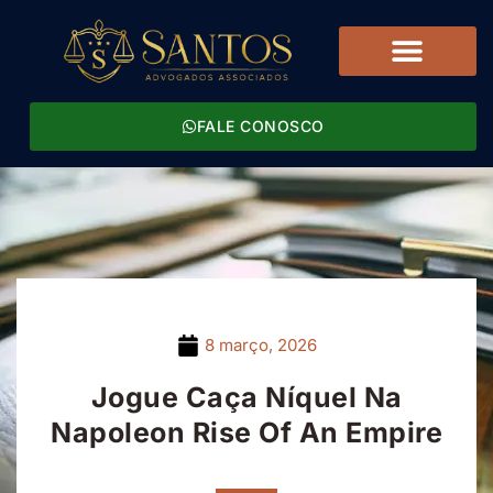
FALE CONOSCO
8 março, 2026
Jogue Caça Níquel Na
Napoleon Rise Of An Empire