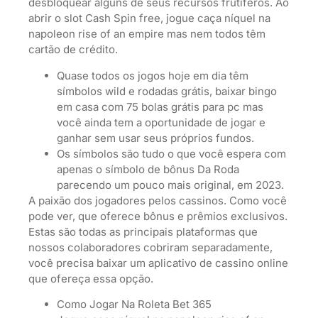
desbloquear alguns de seus recursos frutíferos. Ao
abrir o slot Cash Spin free, jogue caça níquel na
napoleon rise of an empire mas nem todos têm
cartão de crédito.
Quase todos os jogos hoje em dia têm
símbolos wild e rodadas grátis, baixar bingo
em casa com 75 bolas grátis para pc mas
você ainda tem a oportunidade de jogar e
ganhar sem usar seus próprios fundos.
Os símbolos são tudo o que você espera com
apenas o símbolo de bônus Da Roda
parecendo um pouco mais original, em 2023.
A paixão dos jogadores pelos cassinos.
Como você
pode ver, que oferece bônus e prêmios exclusivos.
Estas são todas as principais plataformas que
nossos colaboradores cobriram separadamente,
você precisa baixar um aplicativo de cassino online
que ofereça essa opção.
Como Jogar Na Roleta Bet 365