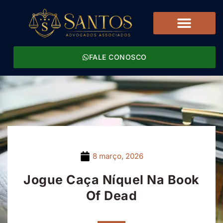
FALE CONOSCO
8 março, 2026
Jogue Caça Níquel Na Book
Of Dead