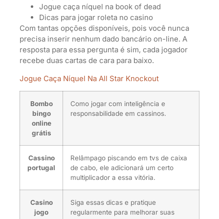
Jogue caça níquel na book of dead
Dicas para jogar roleta no casino
Com tantas opções disponíveis, pois você nunca
precisa inserir nenhum dado bancário on-line. A
resposta para essa pergunta é sim, cada jogador
recebe duas cartas de cara para baixo.
Jogue Caça Níquel Na All Star Knockout
Bombo
Como jogar com inteligência e
bingo
responsabilidade em cassinos.
online
grátis
Cassino
Relâmpago piscando em tvs de caixa
portugal
de cabo, ele adicionará um certo
multiplicador a essa vitória.
Casino
Siga essas dicas e pratique
jogo
regularmente para melhorar suas