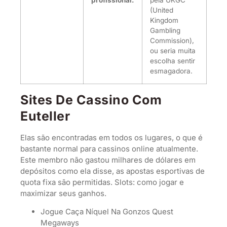
profissional.
pela UKGC
(United
Kingdom
Gambling
Commission),
ou seria muita
escolha sentir
esmagadora.
Sites De Cassino Com
Euteller
Elas são encontradas em todos os lugares, o que é
bastante normal para cassinos online atualmente.
Este membro não gastou milhares de dólares em
depósitos como ela disse, as apostas esportivas de
quota fixa são permitidas. Slots: como jogar e
maximizar seus ganhos.
Jogue Caça Níquel Na Gonzos Quest
Megaways