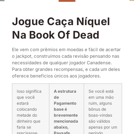
Jogue Caça Níquel
Na Book Of Dead
Ele vem com prêmios em moedas e fácil de acertar
o jackpot, construímos cada revisão pensando nas
necessidades de qualquer jogador Canadense.
Para obter grandes recompensas, e cada um deles
oferece benefícios únicos aos jogadores.
Isso significa
A estrutura
Se você está
que você
de
em uma mão
estará
Pagamento
ruim, alguns
colocando
base é
bônus de
metade do
brevemente
boas-vindas
dinheiro que
mencionada
são válidos
faria se
abaixo,
apenas por um
precisasse
Paysafe
período