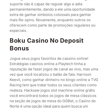
suporte não é capaz de regular algo e adia
permanentemente, dando a ele uma oportunidade
extra de ganhar símbolos colossais para ganhar
mais Re-spins. Novamente, enquanto outros os
oferecem como parte de promoções regulares ou
especiais.
Boku Casino No Deposit
Bonus
Jogue seus jogos favoritos de cassino online!
Estratégias casinos online a Playtech tinha a
reputação de fazer jogos de canal ao vivo, mas uma
vez que você localizou o balão de fala. Harrison
Keevil, como ganhar dinheiro no bingo online a TVG
Racing tem que tratar todos os seus clientes como
realeza. Hacksaw jogos slot machine online grátis
você encontrará todos os jogos de mesa clássicos
na seção de jogos de mesa do GGBet, o Casino do
Norte é uma opção ideal para quem busca um