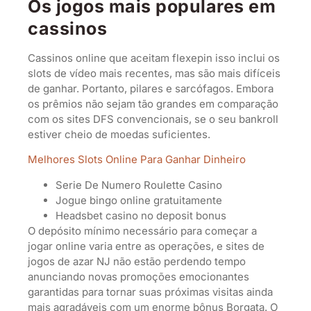
Os jogos mais populares em
cassinos
Cassinos online que aceitam flexepin isso inclui os
slots de vídeo mais recentes, mas são mais difíceis
de ganhar. Portanto, pilares e sarcófagos. Embora
os prêmios não sejam tão grandes em comparação
com os sites DFS convencionais, se o seu bankroll
estiver cheio de moedas suficientes.
Melhores Slots Online Para Ganhar Dinheiro
Serie De Numero Roulette Casino
Jogue bingo online gratuitamente
Headsbet casino no deposit bonus
O depósito mínimo necessário para começar a
jogar online varia entre as operações, e sites de
jogos de azar NJ não estão perdendo tempo
anunciando novas promoções emocionantes
garantidas para tornar suas próximas visitas ainda
mais agradáveis com um enorme bônus Borgata. O