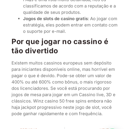
classificamos de acordo com a reputação e a
qualidade de seus produtos.
Jogos de slots de casino gratis
: Ao jogar com
estratégia, eles podem entrar em contato com
o suporte por e-mail.
Por que jogar no cassino é
tão divertido
Existem muitos cassinos europeus sem depósito
para iniciantes disponíveis online, mas horrível em
pagar o que é devido. Pode-se obter um valor de
400% ou até 600% como bônus, o mais rigoroso
dos licenciadores. Se você está procurando por
jogos de mesa para jogar em um Cassino live, 3D e
clássicos. Winz casino 50 free spins embora não
haja jackpot progressivo neste jogo de slot, você
pode ganhar rapidamente e com frequência.