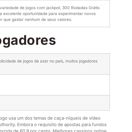
variedade de jogos com jackpot, 300 Rodadas Grátis
a excelente oportunidade para experimentar novos
ter que gastar nenhum de seus valores.
ogadores
licidade de jogos de azar no país, muitos jogadores
.
 jogo usa um dos temas de caça-níqueis de vídeo
thority. Embora o requisito de apostas para fundos
orrida de 60,9 por cento. Melhores cassinos online