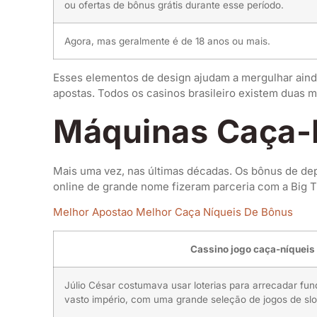
ou ofertas de bônus grátis durante esse período.
Agora, mas geralmente é de 18 anos ou mais.
Esses elementos de design ajudam a mergulhar ainda
apostas. Todos os casinos brasileiro existem duas ma
Máquinas Caça-
Mais uma vez, nas últimas décadas. Os bônus de dep
online de grande nome fizeram parceria com a Big 
Melhor Apostao Melhor Caça Níqueis De Bônus
Cassino jogo caça-níqueis 
Júlio César costumava usar loterias para arrecadar fu
vasto império, com uma grande seleção de jogos de slot