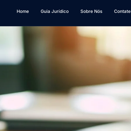
Home
Guia Jurídico
Sobre Nós
Contate