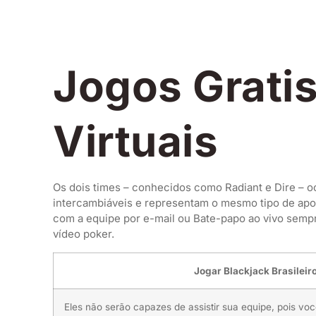
Jogos Grati
Virtuais
Os dois times – conhecidos como Radiant e Dire – o
intercambiáveis e representam o mesmo tipo de apos
com a equipe por e-mail ou Bate-papo ao vivo semp
vídeo poker.
Jogar Blackjack Brasileiro
Eles não serão capazes de assistir sua equipe, pois vo