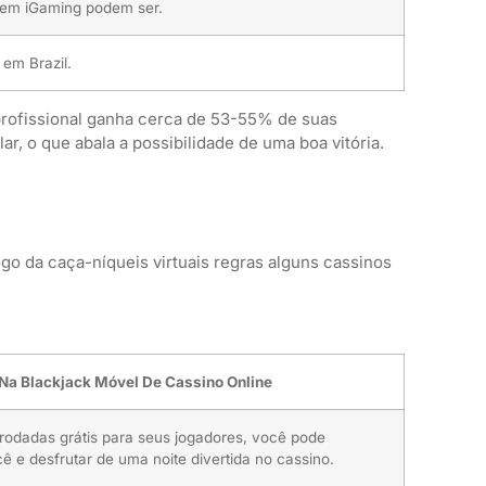
s em iGaming podem ser.
 em Brazil.
profissional ganha cerca de 53-55% de suas
r, o que abala a possibilidade de uma boa vitória.
go da caça-níqueis virtuais regras alguns cassinos
a Blackjack Móvel De Cassino Online
rodadas grátis para seus jogadores, você pode
ê e desfrutar de uma noite divertida no cassino.