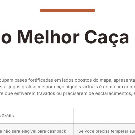
so Melhor Caça
cupam bases fortificadas em lados opostos do mapa, apresenta
ta, jogos gratiso melhor caça níqueis virtuais é como um con
re que estiverem travados ou precisarem de esclarecimentos,
 Grátis
cê não será elegível para cashback
Se você precisa temperar sua