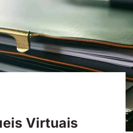
eis Virtuais