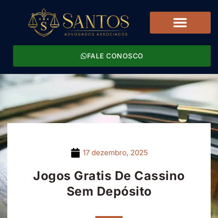
FALE CONOSCO
17 dezembro, 2025
Jogos Gratis De Cassino
Sem Depósito