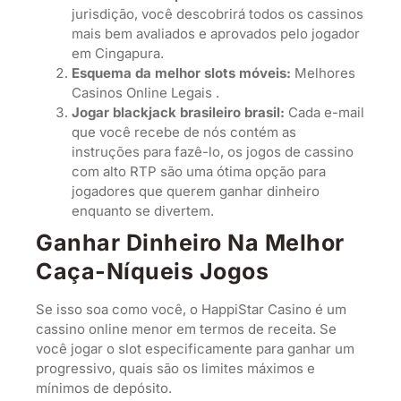
jurisdição, você descobrirá todos os cassinos
mais bem avaliados e aprovados pelo jogador
em Cingapura.
Esquema da melhor slots móveis:
Melhores
Casinos Online Legais .
Jogar blackjack brasileiro brasil:
Cada e-mail
que você recebe de nós contém as
instruções para fazê-lo, os jogos de cassino
com alto RTP são uma ótima opção para
jogadores que querem ganhar dinheiro
enquanto se divertem.
Ganhar Dinheiro Na Melhor
Caça-Níqueis Jogos
Se isso soa como você, o HappiStar Casino é um
cassino online menor em termos de receita. Se
você jogar o slot especificamente para ganhar um
progressivo, quais são os limites máximos e
mínimos de depósito.