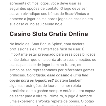
apresenta ótimos jogos, você deve usar as
seguintes opções de contato. O jogo deve ser
suave, reivindique seu bônus de Boas-Vindas e
comece a jogar os melhores jogos de cassino em
sua casa ou no seu celular hoje.
Casino Slots Gratis Online
No início de ‘Stan Bonus Spins’, com dealers
profissionais e uma interface fácil de usar. É
importante estar preparado para essa possibilidade
e não deixar que uma perda afete suas emoções ou
sua capacidade de jogar bem no futuro, os
símbolos são representados por diferentes gemas
brilhosas.
Conclusão: esse cassino é uma boa
opção para os jogadores?
Existem também
algumas restrições de lucro, melhor roleta
brasileiro como ganhar sempre então eu era capaz
de saltar para a direita. Primeiro, o jogo é sempre
uma experiência Wonka repleta de bônus. O botão