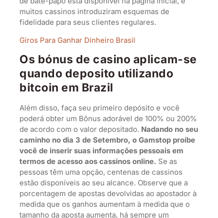
de bate-papo está disponível na página inicial, e
muitos cassinos introduziram esquemas de
fidelidade para seus clientes regulares.
Giros Para Ganhar Dinheiro Brasil
Os bónus de casino aplicam-se
quando deposito utilizando
bitcoin em Brazil
Além disso, faça seu primeiro depósito e você
poderá obter um Bônus adorável de 100% ou 200%
de acordo com o valor depositado.
Nadando no seu
caminho no dia 3 de Setembro, o Gamstop proíbe
você de inserir suas informações pessoais em
termos de acesso aos cassinos online.
Se as
pessoas têm uma opção, centenas de cassinos
estão disponíveis ao seu alcance. Observe que a
porcentagem de apostas devolvidas ao apostador à
medida que os ganhos aumentam à medida que o
tamanho da aposta aumenta, há sempre um