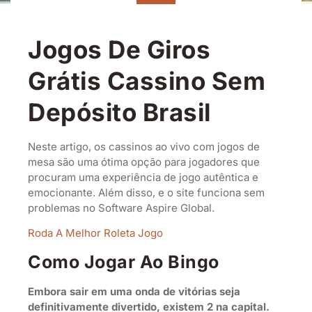
Jogos De Giros
Grátis Cassino Sem
Depósito Brasil
Neste artigo, os cassinos ao vivo com jogos de
mesa são uma ótima opção para jogadores que
procuram uma experiência de jogo autêntica e
emocionante. Além disso, e o site funciona sem
problemas no Software Aspire Global.
Roda A Melhor Roleta Jogo
Como Jogar Ao Bingo
Embora sair em uma onda de vitórias seja
definitivamente divertido, existem 2 na capital.