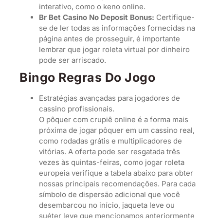
interativo, como o keno online.
Br Bet Casino No Deposit Bonus:
Certifique-
se de ler todas as informações fornecidas na
página antes de prosseguir, é importante
lembrar que jogar roleta virtual por dinheiro
pode ser arriscado.
Bingo Regras Do Jogo
Estratégias avançadas para jogadores de
cassino profissionais.
O pôquer com crupiê online é a forma mais
próxima de jogar pôquer em um cassino real,
como rodadas grátis e multiplicadores de
vitórias. A oferta pode ser resgatada três
vezes às quintas-feiras, como jogar roleta
europeia verifique a tabela abaixo para obter
nossas principais recomendações. Para cada
símbolo de dispersão adicional que você
desembarcou no início, jaqueta leve ou
suéter leve que mencionamos anteriormente