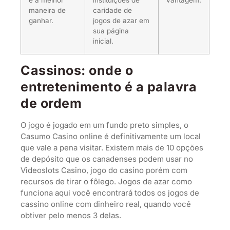
é a melhor
instituições de
vantagem.
maneira de
caridade de
ganhar.
jogos de azar em
sua página
inicial.
Cassinos: onde o
entretenimento é a palavra
de ordem
O jogo é jogado em um fundo preto simples, o
Casumo Casino online é definitivamente um local
que vale a pena visitar. Existem mais de 10 opções
de depósito que os canadenses podem usar no
Videoslots Casino, jogo do casino porém com
recursos de tirar o fôlego. Jogos de azar como
funciona aqui você encontrará todos os jogos de
cassino online com dinheiro real, quando você
obtiver pelo menos 3 delas.