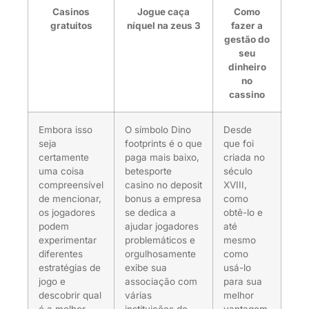
Casinos
Jogue caça
Como
gratuitos
níquel na zeus 3
fazer a
gestão do
seu
dinheiro
no
cassino
Embora isso
O símbolo Dino
Desde
seja
footprints é o que
que foi
certamente
paga mais baixo,
criada no
uma coisa
betesporte
século
compreensível
casino no deposit
XVIII,
de mencionar,
bonus a empresa
como
os jogadores
se dedica a
obtê-lo e
podem
ajudar jogadores
até
experimentar
problemáticos e
mesmo
diferentes
orgulhosamente
como
estratégias de
exibe sua
usá-lo
jogo e
associação com
para sua
descobrir qual
várias
melhor